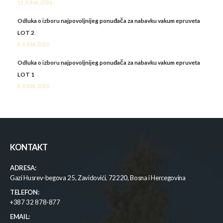
11 JUNA, 2026
Odluka o izboru najpovoljnijeg ponuđača za nabavku vakum epruveta
LOT 2
8 JUNA, 2026
Odluka o izboru najpovoljnijeg ponuđača za nabavku vakum epruveta
LOT 1
8 JUNA, 2026
KONTAKT
ADRESA:
Gazi Husrev-begova 25, Zavidovići, 72220, Bosna i Hercegovina
TELEFON:
+387 32 878-877
EMAIL: