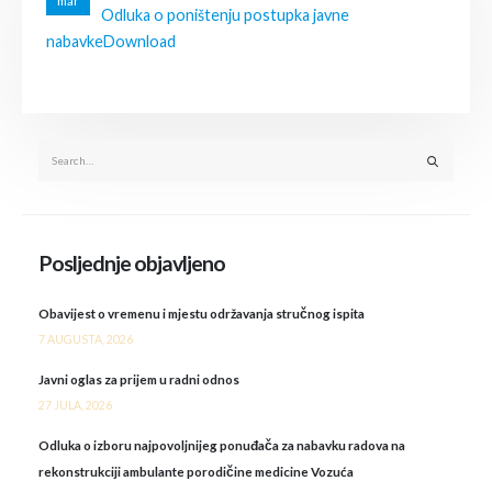
mar
Odluka o poništenju postupka javne
nabavke
Download
Posljednje objavljeno
Obavijest o vremenu i mjestu održavanja stručnog ispita
7 AUGUSTA, 2026
Javni oglas za prijem u radni odnos
27 JULA, 2026
Odluka o izboru najpovoljnijeg ponuđača za nabavku radova na
rekonstrukciji ambulante porodičine medicine Vozuća