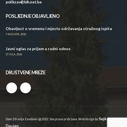
polikzav@bih.net.ba
POSLJEDNJE OBJAVLJENO
Obavijest o vremenu i mjestu održavanja stručnog ispita
7 AUGUSTA, 2026
Javni oglas za prijem u radni odnos
27 JULA, 2026
DRUŠTVENE MREŽE
Sejkan
Dom Zdravlja Zavidovici @ 2022. Sva prava pridržana. Web design by
Design