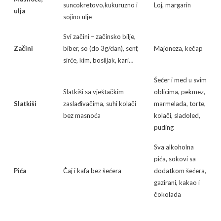
suncokretovo,kukuruzno i
Loj, margarin
ulja
sojino ulje
Svi začini – začinsko bilje,
Začini
biber, so (do 3g/dan), senf,
Majoneza, kečap
sirće, kim, bosiljak, kari…
Šećer i med u svim
Slatkiši sa vještačkim
oblicima, pekmez,
Slatkiši
zaslađivačima, suhi kolači
marmelada, torte,
bez masnoća
kolači, sladoled,
puding
Sva alkoholna
pića, sokovi sa
Pića
Čaj i kafa bez šećera
dodatkom šećera,
gazirani, kakao i
čokolada