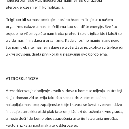
holesterola i više HDL holesterola manji je rizik od razvoja
ateroskleroze i njenih komplikacija.
Trigliceridi
su masnoće koje unosimo hranom i koje se u našem
organizmu nalaze u masnim ćelijama kao skladište energije. Sve što
pojedemo više nego što nam treba pretvori se u trigliceride i taloži se
u vidu masnih naslaga u organizmu. Kada unosimo manje hrane nego
što nam treba te masne naslage se troše. Zato je, ukoliko su trigliceridi
u krvi povišeni, dijeta prvi korak u rješavanju ovog problema.
ATEROSKLEROZA
Ateroskleroza je oboljenje krvnih sudova u kome se mijenja unutrašnji
sloj, odnosno zid arterija tako što se na određenim mestima
nakupljaju masnoće, zapaljenske ćelije i stvara se čvrsto vezivno tkivo
i nastaje aterosklerotski plak (aterom). Dolazi do suženja krvnog suda,
a može doći i do kompletnog zapušenja arterije i stvaranja ugruška.
Faktori rizika za nastanak ateroskleroze su: