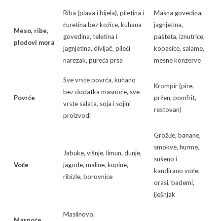
Riba (plava i bijela), piletina i
Masna govedina,
ćuretina bez kožice, kuhana
jagnjetina,
Meso, ribe,
govedina, teletina i
pašteta, iznutrice,
plodovi mora
jagnjetina, divljač, pileći
kobasice, salame,
narezak, pureća prsa
mesne konzerve
Sve vrste povrća, kuhano
Krompir (pire,
bez dodatka masnoće, sve
Povrće
pržen, pomfrit,
vrste salata, soja i sojini
restovan)
proizvodi
Grožđe, banane,
smokve, hurme,
Jabuke, višnje, limun, dunje,
sušeno i
Voće
jagode, maline, kupine,
kandirano voće,
ribizle, borovnice
orasi, bademi,
lješnjak
Maslinovo,
Masnoće,