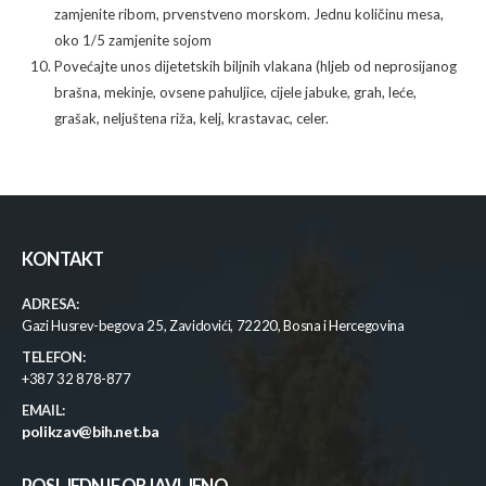
zamjenite ribom, prvenstveno morskom. Jednu količinu mesa,
oko 1/5 zamjenite sojom
Povećajte unos dijetetskih biljnih vlakana (hljeb od neprosijanog
brašna, mekinje, ovsene pahuljice, cijele jabuke, grah, leće,
grašak, neljuštena riža, kelj, krastavac, celer.
KONTAKT
ADRESA:
Gazi Husrev-begova 25, Zavidovići, 72220, Bosna i Hercegovina
TELEFON:
+387 32 878-877
EMAIL:
polikzav@bih.net.ba
POSLJEDNJE OBJAVLJENO