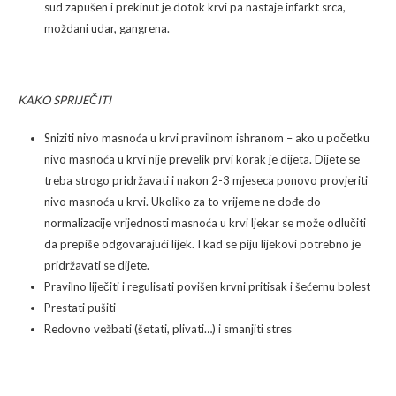
sud zapušen i prekinut je dotok krvi pa nastaje infarkt srca,
moždani udar, gangrena.
KAKO SPRIJEČITI
Sniziti nivo masnoća u krvi pravilnom ishranom – ako u početku
nivo masnoća u krvi nije prevelik prvi korak je dijeta. Dijete se
treba strogo pridržavati i nakon 2-3 mjeseca ponovo provjeriti
nivo masnoća u krvi. Ukoliko za to vrijeme ne dođe do
normalizacije vrijednosti masnoća u krvi ljekar se može odlučiti
da prepiše odgovarajući lijek. I kad se piju lijekovi potrebno je
pridržavati se dijete.
Pravilno liječiti i regulisati povišen krvni pritisak i šećernu bolest
Prestati pušiti
Redovno vežbati (šetati, plivati…) i smanjiti stres