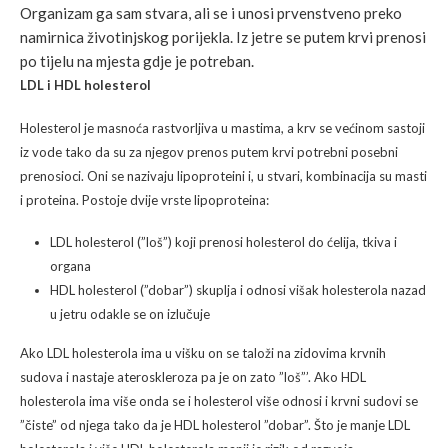
Organizam ga sam stvara, ali se i unosi prvenstveno preko
namirnica životinjskog porijekla. Iz jetre se putem krvi prenosi
po tijelu na mjesta gdje je potreban.
LDL i HDL holesterol
Holesterol je masnoća rastvorljiva u mastima, a krv se većinom sastoji
iz vode tako da su za njegov prenos putem krvi potrebni posebni
prenosioci. Oni se nazivaju lipoproteini i, u stvari, kombinacija su masti
i proteina. Postoje dvije vrste lipoproteina:
LDL holesterol (”loš”) koji prenosi holesterol do ćelija, tkiva i
organa
HDL holesterol (”dobar”) skuplja i odnosi višak holesterola nazad
u jetru odakle se on izlučuje
Ako LDL holesterola ima u višku on se taloži na zidovima krvnih
sudova i nastaje ateroskleroza pa je on zato ”loš”’. Ako HDL
holesterola ima više onda se i holesterol više odnosi i krvni sudovi se
”čiste” od njega tako da je HDL holesterol ”dobar”. Što je manje LDL