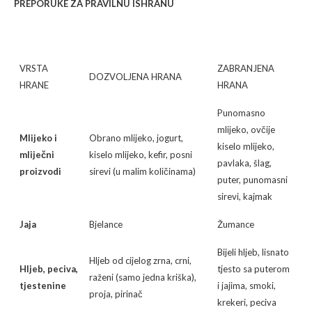
PREPORUKE ZA PRAVILNU ISHRANU
VRSTA
ZABRANJENA
DOZVOLJENA HRANA
HRANE
HRANA
Punomasno
mlijeko, ovčije
Mlijeko i
Obrano mlijeko, jogurt,
kiselo mlijeko,
mliječni
kiselo mlijeko, kefir, posni
pavlaka, šlag,
proizvodi
sirevi (u malim količinama)
puter, punomasni
sirevi, kajmak
Jaja
Bjelance
Žumance
Bijeli hljeb, lisnato
Hljeb od cijelog zrna, crni,
Hljeb, peciva,
tjesto sa puterom
raženi (samo jedna kriška),
tjestenine
i jajima, smoki,
proja, pirinač
krekeri, peciva