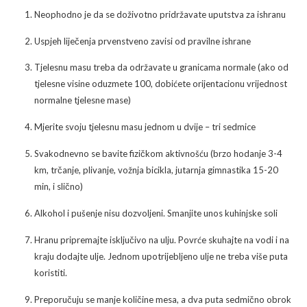
Neophodno je da se doživotno pridržavate uputstva za ishranu
Uspjeh liječenja prvenstveno zavisi od pravilne ishrane
Tjelesnu masu treba da održavate u granicama normale (ako od
tjelesne visine oduzmete 100, dobićete orijentacionu vrijednost
normalne tjelesne mase)
Mjerite svoju tjelesnu masu jednom u dvije – tri sedmice
Svakodnevno se bavite fizičkom aktivnošću (brzo hodanje 3-4
km, trčanje, plivanje, vožnja bicikla, jutarnja gimnastika 15-20
min, i slično)
Alkohol i pušenje nisu dozvoljeni. Smanjite unos kuhinjske soli
Hranu pripremajte isključivo na ulju. Povrće skuhajte na vodi i na
kraju dodajte ulje. Jednom upotrijebljeno ulje ne treba više puta
koristiti.
Preporučuju se manje količine mesa, a dva puta sedmično obrok