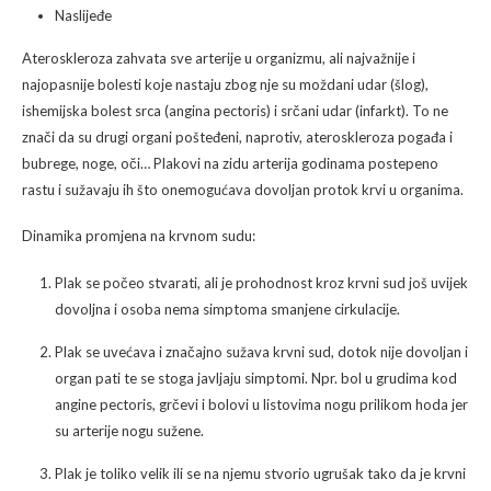
Naslijeđe
Ateroskleroza zahvata sve arterije u organizmu, ali najvažnije i
najopasnije bolesti koje nastaju zbog nje su moždani udar (šlog),
ishemijska bolest srca (angina pectoris) i srčani udar (infarkt). To ne
znači da su drugi organi pošteđeni, naprotiv, ateroskleroza pogađa i
bubrege, noge, oči… Plakovi na zidu arterija godinama postepeno
rastu i sužavaju ih što onemogućava dovoljan protok krvi u organima.
Dinamika promjena na krvnom sudu:
Plak se počeo stvarati, ali je prohodnost kroz krvni sud još uvijek
dovoljna i osoba nema simptoma smanjene cirkulacije.
Plak se uvećava i značajno sužava krvni sud, dotok nije dovoljan i
organ pati te se stoga javljaju simptomi. Npr. bol u grudima kod
angine pectoris, grčevi i bolovi u listovima nogu prilikom hoda jer
su arterije nogu sužene.
Plak je toliko velik ili se na njemu stvorio ugrušak tako da je krvni