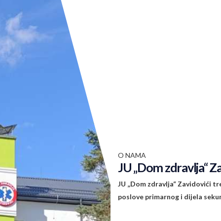
O NAMA
JU „Dom zdravlja“ Za
JU „Dom zdravlja“ Zavidovići tr
poslove primarnog i dijela seku