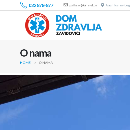
032 878-877
polikzav@bih.net.ba
Gazi Husrev-bego
O nama
HOME
O NAMA