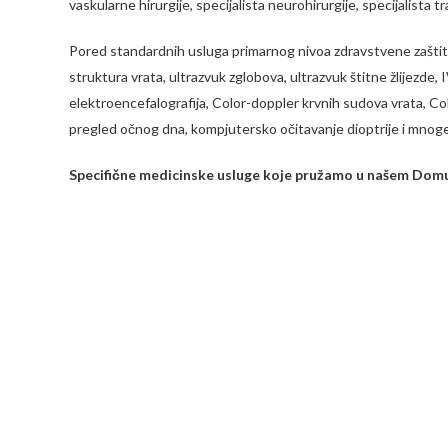
vaskularne hirurgije, specijalista neurohirurgije, specijalista t
Pored standardnih usluga primarnog nivoa zdravstvene zaštite
struktura vrata, ultrazvuk zglobova, ultrazvuk štitne žlijezde
elektroencefalografija, Color-doppler krvnih sudova vrata, Co
pregled očnog dna, kompjutersko očitavanje dioptrije i mnog
Specifične medicinske usluge koje pružamo u našem Domu
CT Dijagnostika
Mamografija i ultrazvuk dojki
Holter EKG i Hotel Krvnog pritiska