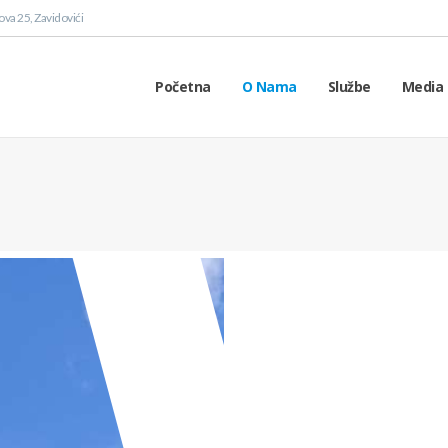
va 25, Zavidovići
Početna
O Nama
Službe
Media 