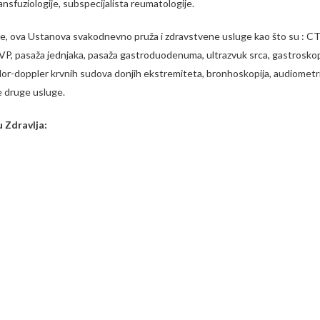
ransfuziologije, subspecijalista reumatologije.
, ova Ustanova svakodnevno pruža i zdravstvene usluge kao što su : CT d
, IVP, pasaža jednjaka, pasaža gastroduodenuma, ultrazvuk srca, gastroskop
lor-doppler krvnih sudova donjih ekstremiteta, bronhoskopija, audiometri
e druge usluge.
 Zdravlja:
Ljekarska uvjerenja i sis
Ultrazvučna i Color Dopp
Kompletna Laboratorijsk