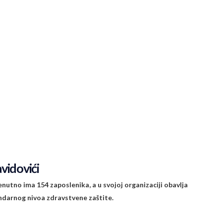
vidovići
enutno ima 154 zaposlenika, a u svojoj organizaciji obavlja
ndarnog nivoa zdravstvene zaštite.