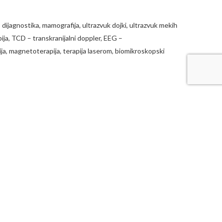
ijagnostika, mamografija, ultrazvuk dojki, ultrazvuk mekih
ija, TCD – transkranijalni doppler, EEG –
ja, magnetoterapija, terapija laserom, biomikroskopski
tematski pregledi
ler dijagnostika
a dijagnostika