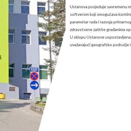
Ustanova posjeduje savremenu med
softverom koji omogućava kontinui
parametar rada i razvoja primarnog
zdravstvene zaštite građanima opć
U sklopu Ustanove uspostavljena 
uvažavajući geografsko područje 