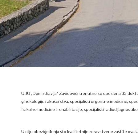
U JU „Dom zdravlja“ Zavidovići trenutno su uposlena 33 doktora m
ginekologije i akušerstva, specijalisti urgentne medicine, speci
fizikalne medicine i rehabilitacije, specijalisti radiodijagnostik
U cilju obezbjeđenja što kvalitetnije zdravstvene zaštite ova U