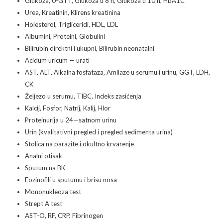
Glukoza, 0-GTT, Glukoza u 8 h, Glukoza u 10 h, HbA1C
Urea, Kreatinin, Klirens kreatinina
Holesterol, Trigliceridi, HDL, LDL
Albumini, Proteini, Globulini
Bilirubin direktni i ukupni, Bilirubin neonatalni
Acidum uricum — urati
AST, ALT, Alkalna fosfataza, Amilaze u serumu i urinu, GGT, LDH,
CK
Željezo u serumu, TIBC, Indeks zasićenja
Kalcij, Fosfor, Natrij, Kalij, Hlor
Proteinurija u 24—satnom urinu
Urin (kvalitativni pregled i pregled sedimenta urina)
Stolica na parazite i okultno krvarenje
Analni otisak
Sputum na BK
Eozinofili u sputumu i brisu nosa
Mononukleoza test
Strept A test
AST-O, RF, CRP, Fibrinogen