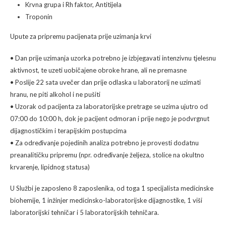
Krvna grupa i Rh faktor, Antitijela
Troponin
Upute za pripremu pacijenata prije uzimanja krvi
• Dan prije uzimanja uzorka potrebno je izbjegavati intenzivnu tjelesnu
aktivnost, te uzeti uobičajene obroke hrane, ali ne premasne
• Poslije 22 sata uvečer dan prije odlaska u laboratorij ne uzimati
hranu, ne piti alkohol i ne pušiti
• Uzorak od pacijenta za laboratorijske pretrage se uzima ujutro od
07:00 do 10:00 h, dok je pacijent odmoran i prije nego je podvrgnut
dijagnostičkim i terapijskim postupcima
• Za određivanje pojedinih analiza potrebno je provesti dodatnu
preanalitičku pripremu (npr. određivanje željeza, stolice na okultno
krvarenje, lipidnog statusa)
U Službi je zaposleno 8 zaposlenika, od toga 1 specijalista medicinske
biohemije, 1 inžinjer medicinsko-laboratorijske dijagnostike, 1 viši
laboratorijski tehničar i 5 laboratorijskih tehničara.