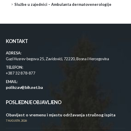
Službe u zajednici – Ambulanta dermatovenerologije
KONTAKT
ADRESA:
Gazi Husrev-begova 25, Zavidovići, 72220, Bosna i Hercegovina
TELEFON:
+387 32 878-877
EMAIL:
polikzav@bih.net.ba
POSLJEDNJE OBJAVLJENO
Obavijest o vremenu i mjestu održavanja stručnog ispita
7 AUGUSTA, 2026