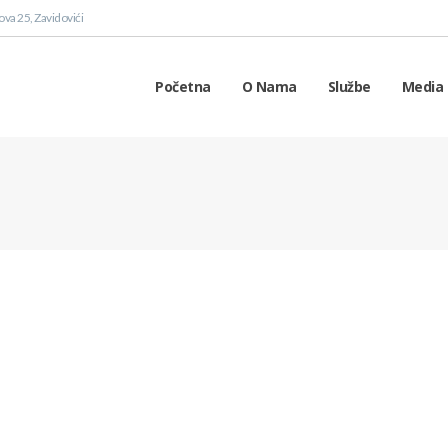
va 25, Zavidovići
Početna
O Nama
Službe
Media 