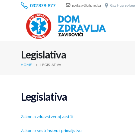
032 878-877
polikzav@bih.net.ba
Gazi Husrev-bego
Legislativa
HOME
LEGISLATIVA
Legislativa
Zakon o zdravstvenoj zastiti
Zakon o sestrinstvu i primaljstvu