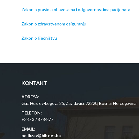
Zakon o pravima,obavezama i odgovornostima pacijenata
Zakon o zdravstvenom osiguranju
Zakon o liječništvu
KONTAKT
ADRESA:
Gazi Husrev-begova 25, Zavidovići, 72220, Bosna i Hercegovina
TELEFON:
+387 32 878-877
EMAIL:
polikzav@bih.net.ba