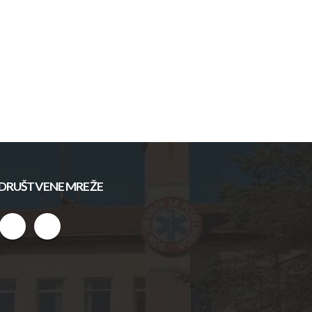
DRUŠTVENE MREŽE