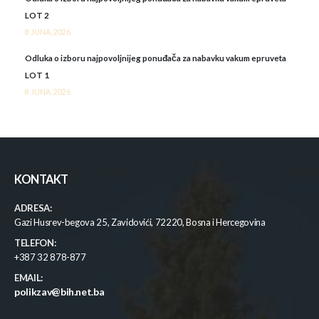
LOT 2
8 JUNA, 2026
Odluka o izboru najpovoljnijeg ponuđača za nabavku vakum epruveta
LOT 1
8 JUNA, 2026
KONTAKT
ADRESA:
Gazi Husrev-begova 25, Zavidovići, 72220, Bosna i Hercegovina
TELEFON:
+387 32 878-877
EMAIL:
polikzav@bih.net.ba