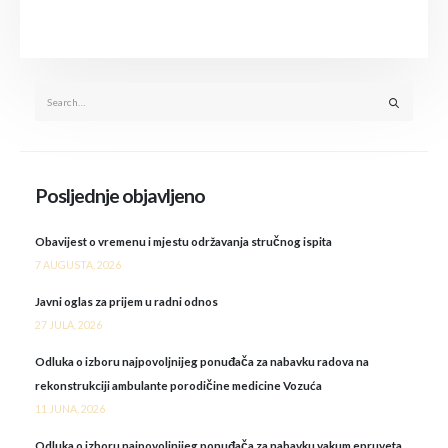
Posljednje objavljeno
Obavijest o vremenu i mjestu održavanja stručnog ispita
7 AUGUSTA, 2026
Javni oglas za prijem u radni odnos
27 JULA, 2026
Odluka o izboru najpovoljnijeg ponuđača za nabavku radova na
rekonstrukciji ambulante porodičine medicine Vozuća
11 JUNA, 2026
Odluka o izboru najpovoljnijeg ponuđača za nabavku vakum epruveta