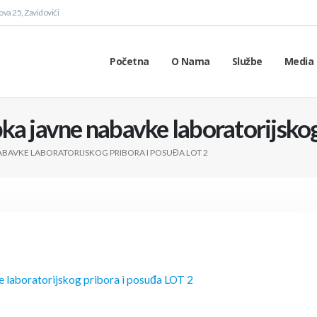
va 25, Zavidovići
Početna
O Nama
Službe
Media 
ka javne nabavke laboratorijskog
BAVKE LABORATORIJSKOG PRIBORA I POSUĐA LOT 2
 laboratorijskog pribora i posuđa LOT 2