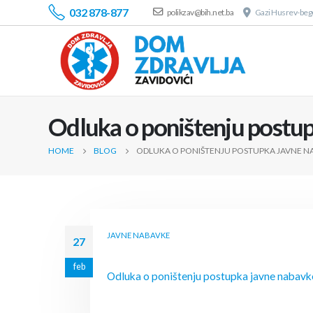
032 878-877
polikzav@bih.net.ba
Gazi Husrev-bego
Odluka o poništenju postup
HOME
BLOG
ODLUKA O PONIŠTENJU POSTUPKA JAVNE NA
JAVNE NABAVKE
27
feb
Odluka o poništenju postupka javne nabavke