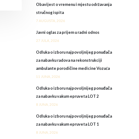
Obavijest o vremenu i mjestu održavanja
stručnog ispita
7 AUGUSTA, 2026
Javni oglas za prijem u radni odnos
27 JULA, 2026
Odluka o izboru najpovoljnijeg ponuđača
za nabavku radova na rekonstrukciji
ambulante porodičine medicine Vozuća
11 JUNA, 2026
Odluka o izboru najpovoljnijeg ponuđača
za nabavku vakum epruveta LOT 2
8 JUNA, 2026
Odluka o izboru najpovoljnijeg ponuđača
za nabavku vakum epruveta LOT 1
8 JUNA, 2026