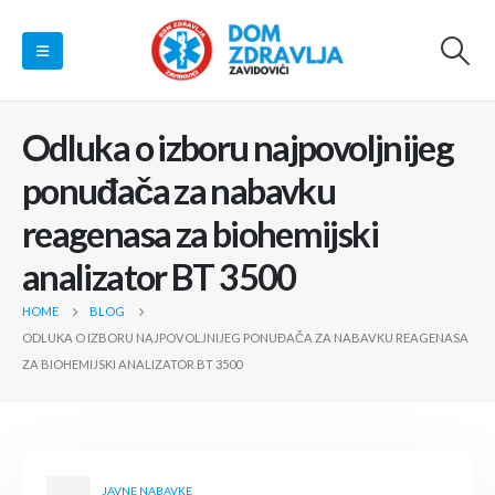
Odluka o izboru najpovoljnijeg
ponuđača za nabavku
reagenasa za biohemijski
analizator BT 3500
HOME
BLOG
ODLUKA O IZBORU NAJPOVOLJNIJEG PONUĐAČA ZA NABAVKU REAGENASA
ZA BIOHEMIJSKI ANALIZATOR BT 3500
JAVNE NABAVKE