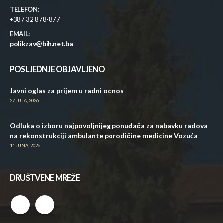
TELEFON:
+387 32 878-877
EMAIL:
polikzav@bih.net.ba
POSLJEDNJE OBJAVLJENO
Javni oglas za prijem u radni odnos
27 JULA, 2026
Odluka o izboru najpovoljnijeg ponuđača za nabavku radova
na rekonstrukciji ambulante porodičine medicine Vozuća
11 JUNA, 2026
DRUŠTVENE MREŽE