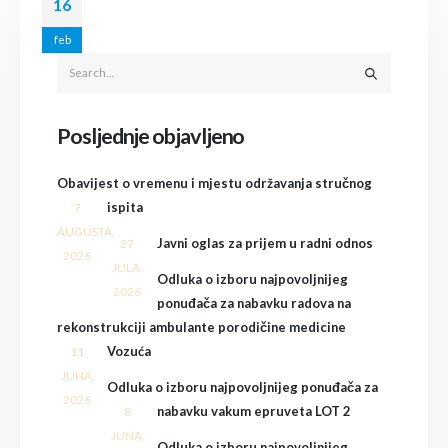
16
feb
Posljednje objavljeno
Obavijest o vremenu i mjestu održavanja stručnog
ispita
7
AUGUSTA,
Javni oglas za prijem u radni odnos
27
2026
JULA,
Odluka o izboru najpovoljnijeg
2026
ponuđača za nabavku radova na
rekonstrukciji ambulante porodičine medicine
Vozuća
11
JUNA,
Odluka o izboru najpovoljnijeg ponuđača za
2026
nabavku vakum epruveta LOT 2
8
JUNA,
Odluka o izboru najpovoljnijeg