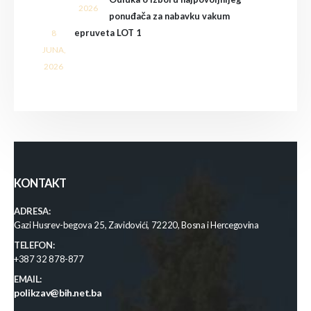
2026
ponuđača za nabavku vakum
epruveta LOT 1
8
JUNA,
2026
KONTAKT
ADRESA:
Gazi Husrev-begova 25, Zavidovići, 72220, Bosna i Hercegovina
TELEFON:
+387 32 878-877
EMAIL:
polikzav@bih.net.ba