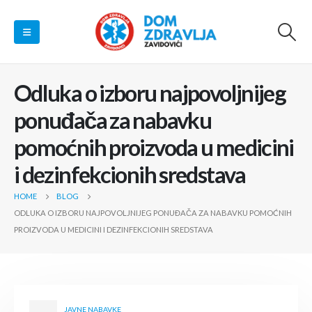
Odluka o izboru najpovoljnijeg
ponuđača za nabavku
pomoćnih proizvoda u medicini
i dezinfekcionih sredstava
HOME
BLOG
ODLUKA O IZBORU NAJPOVOLJNIJEG PONUĐAČA ZA NABAVKU POMOĆNIH
PROIZVODA U MEDICINI I DEZINFEKCIONIH SREDSTAVA
JAVNE NABAVKE