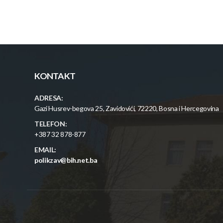
KONTAKT
ADRESA:
Gazi Husrev-begova 25, Zavidovići, 72220, Bosna i Hercegovina
TELEFON:
+387 32 878-877
EMAIL:
polikzav@bih.net.ba