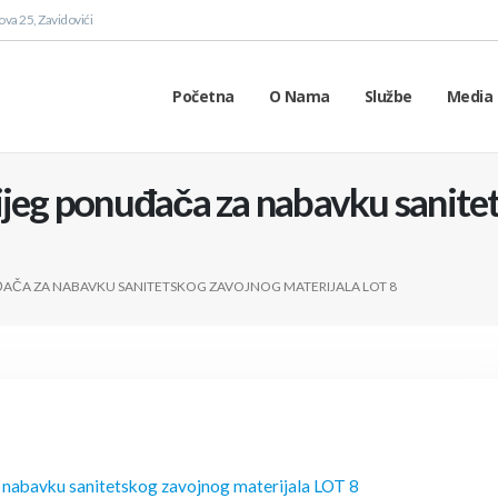
va 25, Zavidovići
Početna
O Nama
Službe
Media 
ijeg ponuđača za nabavku sanite
AČA ZA NABAVKU SANITETSKOG ZAVOJNOG MATERIJALA LOT 8
 nabavku sanitetskog zavojnog materijala LOT 8