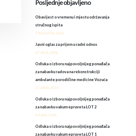
Posljednje objavljeno
Obavijest o vremenu i mjestu održavanja
stručnog ispita
7 AUGUSTA, 2026
Javni oglas za prijem u radni odnos
27 JULA, 2026
Odluka o izboru najpovoljnijeg ponuđača
za nabavku radova na rekonstrukciji
ambulante porodičine medicine Vozuća
11 JUNA, 2026
Odluka o izboru najpovoljnijeg ponuđača
za nabavku vakum epruveta LOT 2
8 JUNA, 2026
Odluka o izboru najpovoljnijeg ponuđača
za nabavku vakum epruveta LOT 1