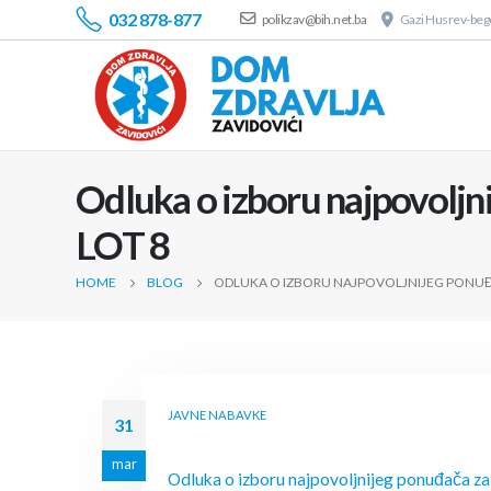
032 878-877
polikzav@bih.net.ba
Gazi Husrev-bego
Odluka o izboru najpovoljn
LOT 8
HOME
BLOG
ODLUKA O IZBORU NAJPOVOLJNIJEG PONUĐ
JAVNE NABAVKE
31
mar
Odluka o izboru najpovoljnijeg ponuđača za