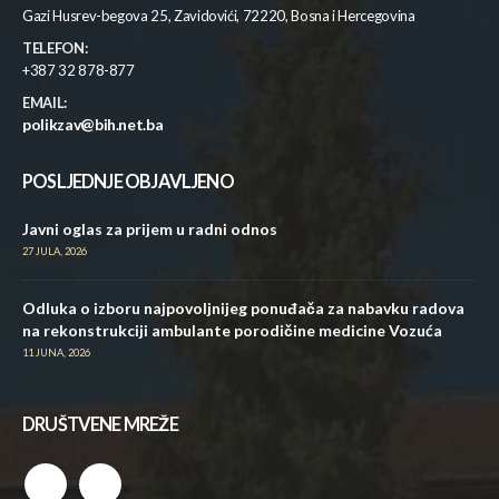
Gazi Husrev-begova 25, Zavidovići, 72220, Bosna i Hercegovina
TELEFON:
+387 32 878-877
EMAIL:
polikzav@bih.net.ba
POSLJEDNJE OBJAVLJENO
Javni oglas za prijem u radni odnos
27 JULA, 2026
Odluka o izboru najpovoljnijeg ponuđača za nabavku radova
na rekonstrukciji ambulante porodičine medicine Vozuća
11 JUNA, 2026
DRUŠTVENE MREŽE