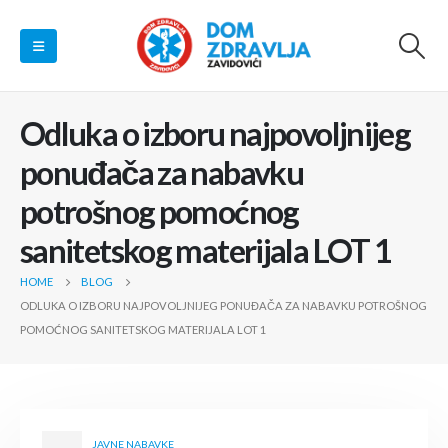
Odluka o izboru najpovoljnijeg
ponuđača za nabavku
potrošnog pomoćnog
sanitetskog materijala LOT 1
HOME
BLOG
ODLUKA O IZBORU NAJPOVOLJNIJEG PONUĐAČA ZA NABAVKU POTROŠNOG
POMOĆNOG SANITETSKOG MATERIJALA LOT 1
JAVNE NABAVKE