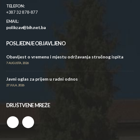
TELEFON:
+387 32 878-877
EMAIL:
polikzav@bih.net.ba
POSLJEDNJE OBJAVLJENO
Obavijest o vremenu i mjestu održavanja stručnog ispita
7 AUGUSTA, 2026
Javni oglas za prijem u radni odnos
27 JULA, 2026
DRUŠTVENE MREŽE