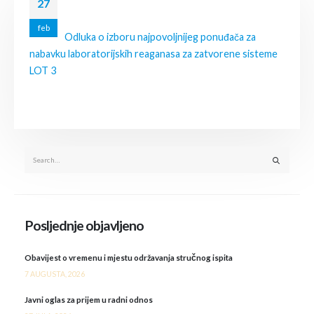
27
feb
Odluka o izboru najpovoljnijeg ponuđača za
nabavku laboratorijskih reaganasa za zatvorene sisteme
LOT 3
Posljednje objavljeno
Obavijest o vremenu i mjestu održavanja stručnog ispita
7 AUGUSTA, 2026
Javni oglas za prijem u radni odnos