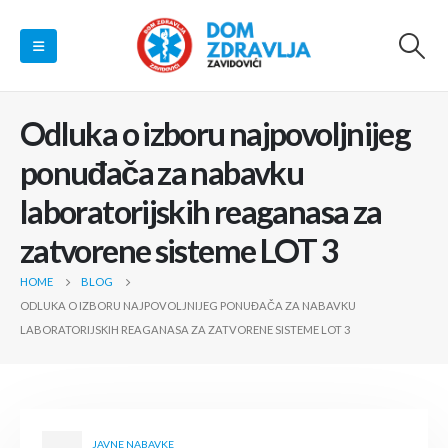
Odluka o izboru najpovoljnijeg
ponuđača za nabavku
laboratorijskih reaganasa za
zatvorene sisteme LOT 3
HOME
BLOG
ODLUKA O IZBORU NAJPOVOLJNIJEG PONUĐAČA ZA NABAVKU
LABORATORIJSKIH REAGANASA ZA ZATVORENE SISTEME LOT 3
JAVNE NABAVKE