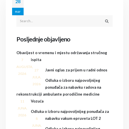
28
mar
Posljednje objavljeno
Obavijest o vremenu i mjestu održavanja stručnog
ispita
7
AUGUSTA,
Javni oglas za prijem u radni odnos
27
2026
JULA,
Odluka o izboru najpovoljnijeg
2026
ponuđača za nabavku radova na
rekonstrukciji ambulante porodičine medicine
Vozuća
11
JUNA,
Odluka o izboru najpovoljnijeg ponuđača za
2026
nabavku vakum epruveta LOT 2
8
JUNA,
Odluka o izboru najpovoljnijeg