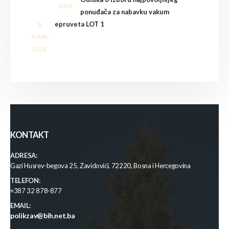
2026
ponuđača za nabavku vakum
epruveta LOT 1
8
JUNA,
2026
KONTAKT
ADRESA:
Gazi Husrev-begova 25, Zavidovići, 72220, Bosna i Hercegovina
TELEFON:
+387 32 878-877
EMAIL:
polikzav@bih.net.ba