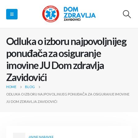
Odluka o izboru najpovoljnijeg
ponuđača za osiguranje
imovine JU Dom zdravlja
Zavidovići
HOME
BLOG
ODLUKA O IZBORU NAJPOVOLJNIJEG PONUĐAČA ZA OSIGURANJE IMOVINE
JU DOM ZDRAVLJA ZAVIDOVIĆI
JAVNE NABAVKE