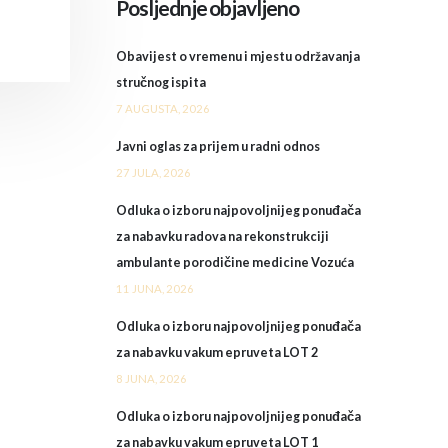
Posljednje objavljeno
Obavijest o vremenu i mjestu održavanja
stručnog ispita
7 AUGUSTA, 2026
Javni oglas za prijem u radni odnos
27 JULA, 2026
Odluka o izboru najpovoljnijeg ponuđača
za nabavku radova na rekonstrukciji
ambulante porodičine medicine Vozuća
11 JUNA, 2026
Odluka o izboru najpovoljnijeg ponuđača
za nabavku vakum epruveta LOT 2
8 JUNA, 2026
Odluka o izboru najpovoljnijeg ponuđača
za nabavku vakum epruveta LOT 1