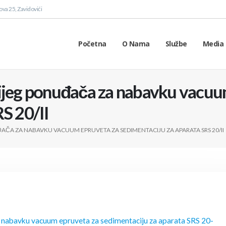
va 25, Zavidovići
Početna
O Nama
Službe
Media 
nijeg ponuđača za nabavku vacuu
S 20/II
ČA ZA NABAVKU VACUUM EPRUVETA ZA SEDIMENTACIJU ZA APARATA SRS 20/II
a nabavku vacuum epruveta za sedimentaciju za aparata SRS 20-