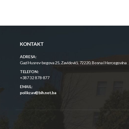
KONTAKT
ADRESA:
Gazi Husrev-begova 25, Zavidovići, 72220, Bosna i Hercegovina
TELEFON:
+387 32 878-877
EMAIL:
polikzav@bih.net.ba