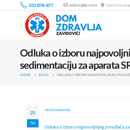
032 878-877
polikzav@bih.net.ba
Gazi Husrev-bego
Odluka o izboru najpovolj
sedimentaciju za aparata SR
HOME
BLOG
ODLUKA O IZBORU NAJPOVOLJNIJEG PONUĐA
JAVNE NABAVKE
21
feb
Odluka o izboru najpovoljnijeg ponuđača z