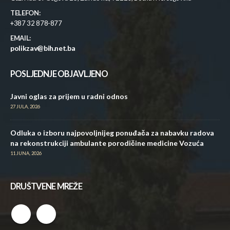
TELEFON:
+387 32 878-877
EMAIL:
polikzav@bih.net.ba
POSLJEDNJE OBJAVLJENO
Javni oglas za prijem u radni odnos
27 JULA, 2026
Odluka o izboru najpovoljnijeg ponuđača za nabavku radova
na rekonstrukciji ambulante porodičine medicine Vozuća
11 JUNA, 2026
DRUŠTVENE MREŽE