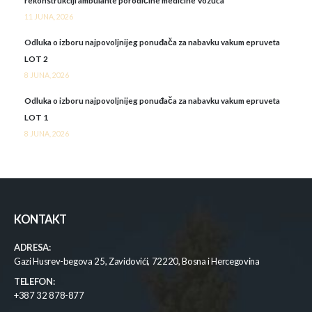
rekonstrukciji ambulante porodičine medicine Vozuća
11 JUNA, 2026
Odluka o izboru najpovoljnijeg ponuđača za nabavku vakum epruveta
LOT 2
8 JUNA, 2026
Odluka o izboru najpovoljnijeg ponuđača za nabavku vakum epruveta
LOT 1
8 JUNA, 2026
KONTAKT
ADRESA:
Gazi Husrev-begova 25, Zavidovići, 72220, Bosna i Hercegovina
TELEFON:
+387 32 878-877