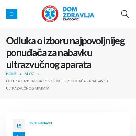
Odluka o izboru najpovoljnijeg
ponuđača za nabavku
ultrazvučnog aparata
HOME
BLOG
ODLUKA O IZBORU NAJPOVOLJNIJEG PONUĐAČA ZA NABAVKU
ULTRAZVUČNOG APARATA
JAVNE NABAVKE
15