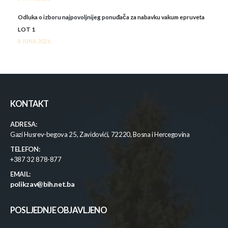
Odluka o izboru najpovoljnijeg ponuđača za nabavku vakum epruveta
LOT 1
8 JUNA, 2026
KONTAKT
ADRESA:
Gazi Husrev-begova 25, Zavidovići, 72220, Bosna i Hercegovina
TELEFON:
+387 32 878-877
EMAIL:
polikzav@bih.net.ba
POSLJEDNJE OBJAVLJENO