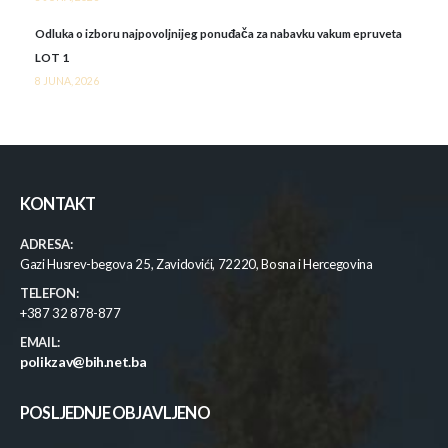
Odluka o izboru najpovoljnijeg ponuđača za nabavku vakum epruveta
LOT 1
8 JUNA, 2026
KONTAKT
ADRESA:
Gazi Husrev-begova 25, Zavidovići, 72220, Bosna i Hercegovina
TELEFON:
+387 32 878-877
EMAIL:
polikzav@bih.net.ba
POSLJEDNJE OBJAVLJENO