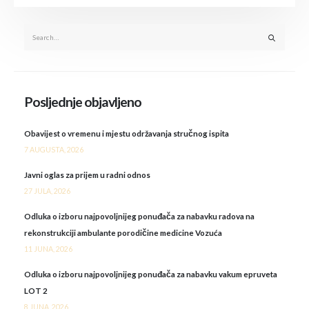
Posljednje objavljeno
Obavijest o vremenu i mjestu održavanja stručnog ispita
7 AUGUSTA, 2026
Javni oglas za prijem u radni odnos
27 JULA, 2026
Odluka o izboru najpovoljnijeg ponuđača za nabavku radova na
rekonstrukciji ambulante porodičine medicine Vozuća
11 JUNA, 2026
Odluka o izboru najpovoljnijeg ponuđača za nabavku vakum epruveta
LOT 2
8 JUNA, 2026