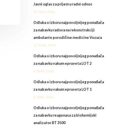
Javni oglas za prijem u radni odnos
27 JULA, 2026
Odluka o izboru najpovoljnijeg ponuđača
za nabavku radova na rekonstrukciji
ambulante porodičine medicine Vozuća
11 JUNA, 2026
Odluka o izboru najpovoljnijeg ponuđača
za nabavku vakum epruveta LOT 2
8 JUNA, 2026
Odluka o izboru najpovoljnijeg ponuđača
za nabavku vakum epruveta LOT 1
8 JUNA, 2026
Odluka o izboru najpovoljnijeg ponuđača
za nabavku reagenasa za biohemijski
analizator BT 3500