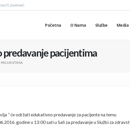
va 25, Zavidovići
Početna
O Nama
Službe
Media 
 predavanje pacijentima
 PACIJENTIMA
lja ” će održati edukativno predavanje za pacijente na temu
06.2016. godine u 13:00 sati u Sali za predavanje u Službi za zdravs