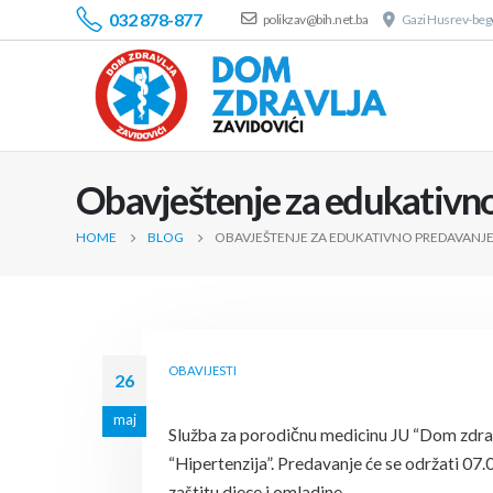
032 878-877
polikzav@bih.net.ba
Gazi Husrev-bego
Obavještenje za edukativno
HOME
BLOG
OBAVJEŠTENJE ZA EDUKATIVNO PREDAVANJE
OBAVIJESTI
26
maj
Služba za porodičnu medicinu JU “Dom zdrav
“Hipertenzija”. Predavanje će se održati 07.
zaštitu djece i omladine.