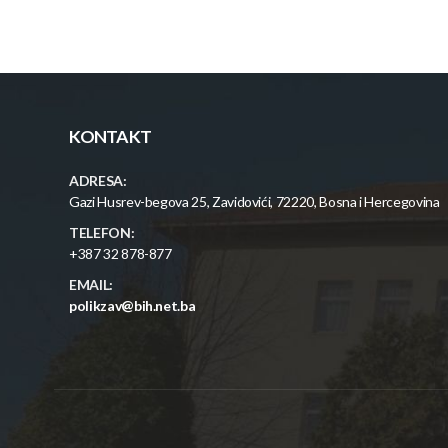
KONTAKT
ADRESA:
Gazi Husrev-begova 25, Zavidovići, 72220, Bosna i Hercegovina
TELEFON:
+387 32 878-877
EMAIL:
polikzav@bih.net.ba