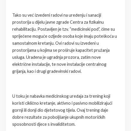
Tako su već izvedeni radovi na uređenju i sanaciji
prostorija u dijelu javne zgrade Centra za fizikalnu
rehabilitaciju. Postavljen je tzv. “medicinski pod”, čime su
spriječene moguće ozljede osoba koje imaju poteškoća u
samostalnom kretanju. Ovi radovi su izvedeni u
prostorijama u kojima se proširuje kapacitet pružanja
usluga. Urađena je ugradnja prozora, zatim nove
električne instalacije, te nove instalacije centralnog
grijanja, kao i drugi građevinski radovi.
U toku je nabavka medicinskog uređaja za trening koji
koristi ciklično kretanje, aktivno i pasivno mobilizirajući
gornji ili donji dio djetetovog tijela. Ovaj trening daje
dobre rezultate za poboljšanje ukupnih motoričkih
sposobnosti djece s invaliditetom.