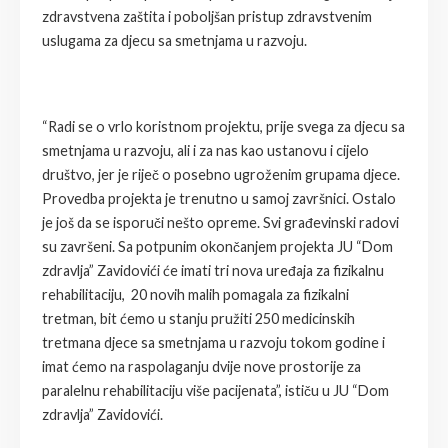
zdravstvena zaštita i poboljšan pristup zdravstvenim
uslugama za djecu sa smetnjama u razvoju.
“Radi se o vrlo koristnom projektu, prije svega za djecu sa
smetnjama u razvoju, ali i za nas kao ustanovu i cijelo
društvo, jer je riječ o posebno ugroženim grupama djece.
Provedba projekta je trenutno u samoj završnici. Ostalo
je još da se isporuči nešto opreme. Svi građevinski radovi
su završeni. Sa potpunim okončanjem projekta JU “Dom
zdravlja” Zavidovići će imati tri nova uređaja za fizikalnu
rehabilitaciju, 20 novih malih pomagala za fizikalni
tretman, bit ćemo u stanju pružiti 250 medicinskih
tretmana djece sa smetnjama u razvoju tokom godine i
imat ćemo na raspolaganju dvije nove prostorije za
paralelnu rehabilitaciju više pacijenata”, ističu u JU “Dom
zdravlja” Zavidovići.