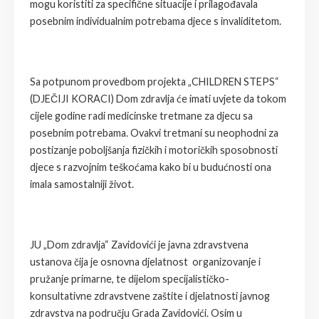
mogu koristiti za specifične situacije i prilagođavala
posebnim individualnim potrebama djece s invaliditetom.
Sa potpunom provedbom projekta „CHILDREN STEPS“
(DJEČIJI KORACI) Dom zdravlja će imati uvjete da tokom
cijele godine radi medicinske tretmane za djecu sa
posebnim potrebama. Ovakvi tretmani su neophodni za
postizanje poboljšanja fizičkih i motoričkih sposobnosti
djece s razvojnim teškoćama kako bi u budućnosti ona
imala samostalniji život.
JU „Dom zdravlja“ Zavidovići je javna zdravstvena
ustanova čija je osnovna djelatnost organizovanje i
pružanje primarne, te dijelom specijalističko-
konsultativne zdravstvene zaštite i djelatnosti javnog
zdravstva na području Grada Zavidovići. Osim u