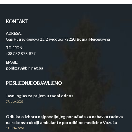
KONTAKT
ADRESA:
Gazi Husrev-begova 25, Zavidovići, 72220, Bosna i Hercegovina
TELEFON:
+387 32 878-877
EMAIL:
polikzav@bih.net.ba
POSLJEDNJE OBJAVLJENO
Javni oglas za prijem u radni odnos
27 JULA, 2026
Odluka o izboru najpovoljnijeg ponuđača za nabavku radova
na rekonstrukciji ambulante porodičine medicine Vozuća
11 JUNA, 2026