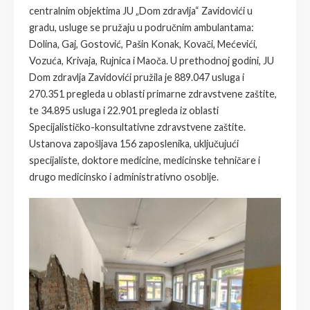
centralnim objektima JU „Dom zdravlja“ Zavidovići u
gradu, usluge se pružaju u područnim ambulantama:
Dolina, Gaj, Gostović, Pašin Konak, Kovači, Mećevići,
Vozuća, Krivaja, Rujnica i Maoča. U prethodnoj godini, JU
Dom zdravlja Zavidovići pružila je 889.047 usluga i
270.351 pregleda u oblasti primarne zdravstvene zaštite,
te 34.895 usluga i 22.901 pregleda iz oblasti
Specijalističko-konsultativne zdravstvene zaštite.
Ustanova zapošljava 156 zaposlenika, uključujući
specijaliste, doktore medicine, medicinske tehničare i
drugo medicinsko i administrativno osoblje.