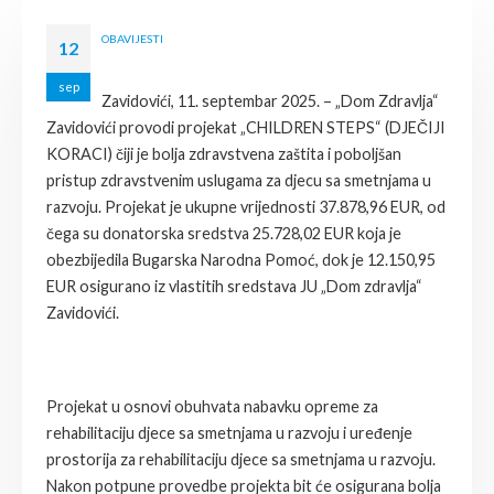
OBAVIJESTI
12
sep
Zavidovići, 11. septembar 2025. – „Dom Zdravlja“
Zavidovići provodi projekat „CHILDREN STEPS“ (DJEČIJI
KORACI) čiji je bolja zdravstvena zaštita i poboljšan
pristup zdravstvenim uslugama za djecu sa smetnjama u
razvoju. Projekat je ukupne vrijednosti 37.878,96 EUR, od
čega su donatorska sredstva 25.728,02 EUR koja je
obezbijedila Bugarska Narodna Pomoć, dok je 12.150,95
EUR osigurano iz vlastitih sredstava JU „Dom zdravlja“
Zavidovići.
Projekat u osnovi obuhvata nabavku opreme za
rehabilitaciju djece sa smetnjama u razvoju i uređenje
prostorija za rehabilitaciju djece sa smetnjama u razvoju.
Nakon potpune provedbe projekta bit će osigurana bolja