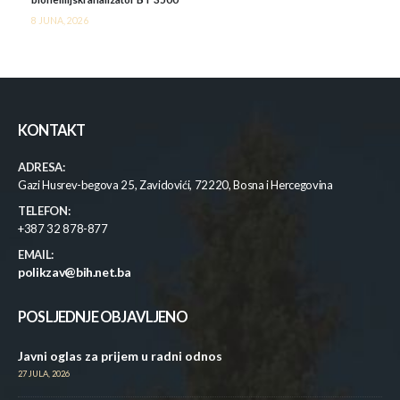
8 JUNA, 2026
KONTAKT
ADRESA:
Gazi Husrev-begova 25, Zavidovići, 72220, Bosna i Hercegovina
TELEFON:
+387 32 878-877
EMAIL:
polikzav@bih.net.ba
POSLJEDNJE OBJAVLJENO
Javni oglas za prijem u radni odnos
27 JULA, 2026