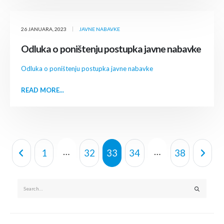
26 JANUARA, 2023
JAVNE NABAVKE
Odluka o poništenju postupka javne nabavke
Odluka o poništenju postupka javne nabavke
READ MORE...
…
…
1
32
33
34
38