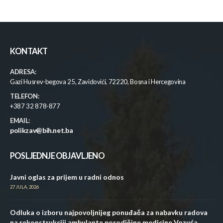
KONTAKT
ADRESA:
Gazi Husrev-begova 25, Zavidovići, 72220, Bosna i Hercegovina
TELEFON:
+387 32 878-877
EMAIL:
polikzav@bih.net.ba
POSLJEDNJE OBJAVLJENO
Javni oglas za prijem u radni odnos
27 JULA, 2026
Odluka o izboru najpovoljnijeg ponuđača za nabavku radova
na rekonstrukciji ambulante porodičine medicine Vozuća