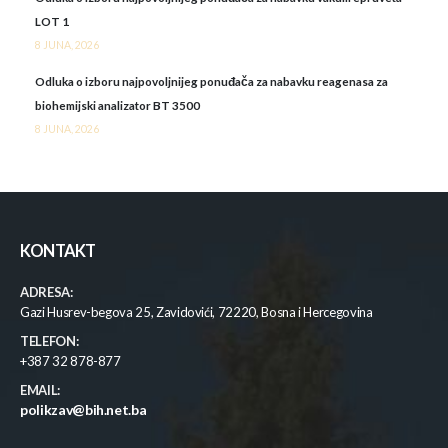
LOT 1
8 JUNA, 2026
Odluka o izboru najpovoljnijeg ponuđača za nabavku reagenasa za
biohemijski analizator BT 3500
8 JUNA, 2026
KONTAKT
ADRESA:
Gazi Husrev-begova 25, Zavidovići, 72220, Bosna i Hercegovina
TELEFON:
+387 32 878-877
EMAIL:
polikzav@bih.net.ba