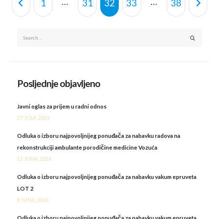
…
…
1
31
32
33
38
Posljednje objavljeno
Javni oglas za prijem u radni odnos
27 JULA, 2026
Odluka o izboru najpovoljnijeg ponuđača za nabavku radova na
rekonstrukciji ambulante porodičine medicine Vozuća
11 JUNA, 2026
Odluka o izboru najpovoljnijeg ponuđača za nabavku vakum epruveta
LOT 2
8 JUNA, 2026
Odluka o izboru najpovoljnijeg ponuđača za nabavku vakum epruveta