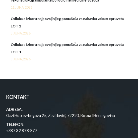
rekonstrukciji ambulante porodičine medicine Vozuća
11 JUNA, 2026
Odluka o izboru najpovoljnijeg ponuđača za nabavku vakum epruveta
LOT 2
8 JUNA, 2026
Odluka o izboru najpovoljnijeg ponuđača za nabavku vakum epruveta
LOT 1
8 JUNA, 2026
KONTAKT
ADRESA:
Gazi Husrev-begova 25, Zavidovići, 72220, Bosna i Hercegovina
TELEFON:
+387 32 878-877