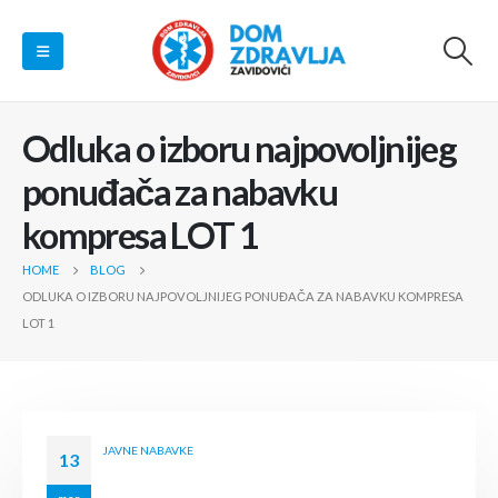
Odluka o izboru najpovoljnijeg
ponuđača za nabavku
kompresa LOT 1
HOME
BLOG
ODLUKA O IZBORU NAJPOVOLJNIJEG PONUĐAČA ZA NABAVKU KOMPRESA
LOT 1
JAVNE NABAVKE
13