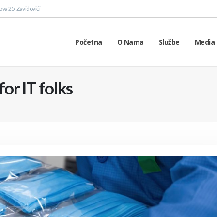
va 25, Zavidovići
Početna
O Nama
Službe
Media 
for IT folks
S