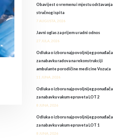
Obavijest o vremenu i mjestu održavanja
stručnog ispita
7 AUGUSTA, 2026
Javni oglas za prijem u radni odnos
27 JULA, 2026
Odluka o izboru najpovoljnijeg ponuđača
za nabavku radova na rekonstrukciji
ambulante porodičine medicine Vozuća
11 JUNA, 2026
Odluka o izboru najpovoljnijeg ponuđača
za nabavku vakum epruveta LOT 2
8 JUNA, 2026
Odluka o izboru najpovoljnijeg ponuđača
za nabavku vakum epruveta LOT 1
8 JUNA, 2026