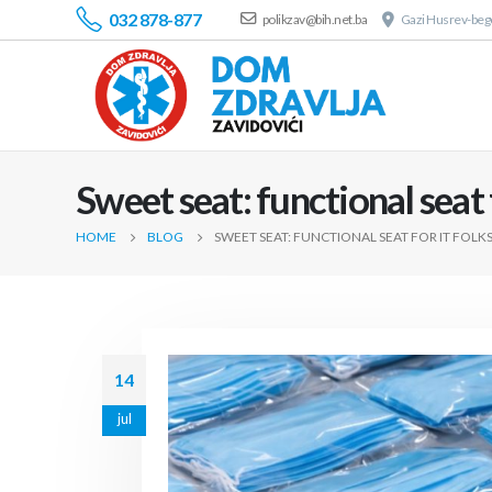
032 878-877
polikzav@bih.net.ba
Gazi Husrev-bego
Sweet seat: functional seat 
HOME
BLOG
SWEET SEAT: FUNCTIONAL SEAT FOR IT FOLK
14
jul