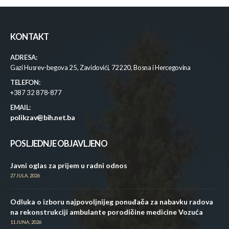
KONTAKT
ADRESA:
Gazi Husrev-begova 25, Zavidovići, 72220, Bosna i Hercegovina
TELEFON:
+387 32 878-877
EMAIL:
polikzav@bih.net.ba
POSLJEDNJE OBJAVLJENO
Javni oglas za prijem u radni odnos
27 JULA, 2026
Odluka o izboru najpovoljnijeg ponuđača za nabavku radova
na rekonstrukciji ambulante porodičine medicine Vozuća
11 JUNA, 2026