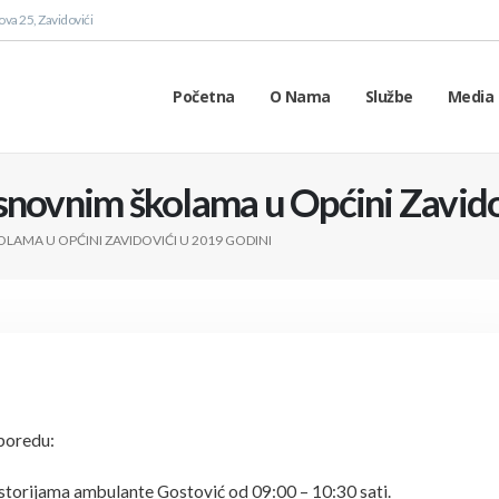
va 25, Zavidovići
Početna
O Nama
Službe
Media 
snovnim školama u Općini Zavido
AMA U OPĆINI ZAVIDOVIĆI U 2019 GODINI
sporedu:
torijama ambulante Gostović od 09:00 – 10:30 sati.