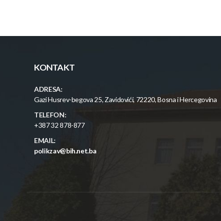
KONTAKT
ADRESA:
Gazi Husrev-begova 25, Zavidovići, 72220, Bosna i Hercegovina
TELEFON:
+387 32 878-877
EMAIL:
polikzav@bih.net.ba