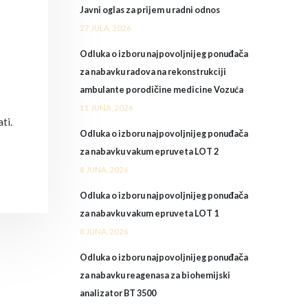
Javni oglas za prijem u radni odnos
27 JULA, 2026
Odluka o izboru najpovoljnijeg ponuđača
za nabavku radova na rekonstrukciji
ambulante porodičine medicine Vozuća
11 JUNA, 2026
ti.
Odluka o izboru najpovoljnijeg ponuđača
za nabavku vakum epruveta LOT 2
8 JUNA, 2026
Odluka o izboru najpovoljnijeg ponuđača
za nabavku vakum epruveta LOT 1
8 JUNA, 2026
Odluka o izboru najpovoljnijeg ponuđača
za nabavku reagenasa za biohemijski
analizator BT 3500