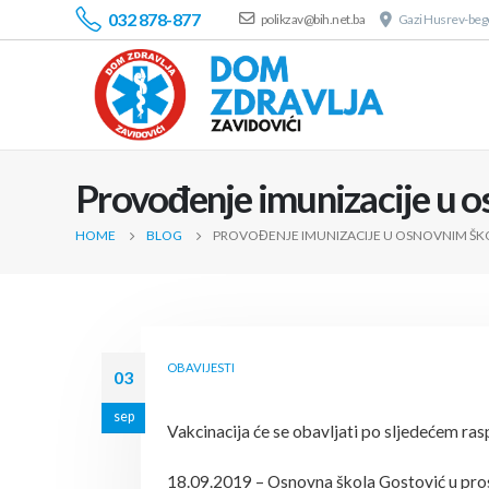
032 878-877
polikzav@bih.net.ba
Gazi Husrev-bego
Provođenje imunizacije u o
HOME
BLOG
PROVOĐENJE IMUNIZACIJE U OSNOVNIM ŠKOL
OBAVIJESTI
03
sep
Vakcinacija će se obavljati po sljedećem ra
18.09.2019 – Osnovna škola Gostović u pros