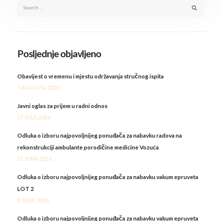
Posljednje objavljeno
Obavijest o vremenu i mjestu održavanja stručnog ispita
7 AUGUSTA, 2026
Javni oglas za prijem u radni odnos
27 JULA, 2026
Odluka o izboru najpovoljnijeg ponuđača za nabavku radova na
rekonstrukciji ambulante porodičine medicine Vozuća
11 JUNA, 2026
Odluka o izboru najpovoljnijeg ponuđača za nabavku vakum epruveta
LOT 2
8 JUNA, 2026
Odluka o izboru najpovoljnijeg ponuđača za nabavku vakum epruveta