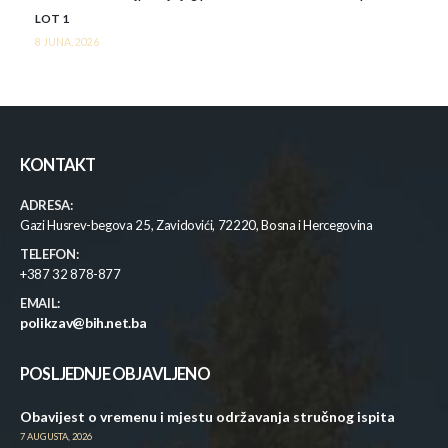
LOT 1
8 JUNA, 2026
KONTAKT
ADRESA:
Gazi Husrev-begova 25, Zavidovići, 72220, Bosna i Hercegovina
TELEFON:
+387 32 878-877
EMAIL:
polikzav@bih.net.ba
POSLJEDNJE OBJAVLJENO
Obavijest o vremenu i mjestu održavanja stručnog ispita
7 AUGUSTA, 2026