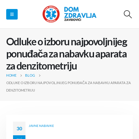
Odluke o izboru najpovoljnijeg
ponuđača za nabavku aparata
za denzitometriju
HOME
BLOG
ODLUKE O IZBORU NAJPOVOLJNIJEG PONUĐAČA ZA NABAVKU APARATA ZA
DENZITOMETRIJU
JAVNE NABAVKE
30