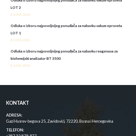
Odluka o izboru najpovoljnijeg ponuđača za nabavku vakum epruveta
LOT 2
8 JUNA, 2026
Odluka o izboru najpovoljnijeg ponuđača za nabavku vakum epruveta
LOT 1
8 JUNA, 2026
Odluka o izboru najpovoljnijeg ponuđača za nabavku reagenasa za
biohemijski analizator BT 3500
8 JUNA, 2026
KONTAKT
ADRESA:
Gazi Husrev-begova 25, Zavidovići, 72220, Bosna i Hercegovina
TELEFON: