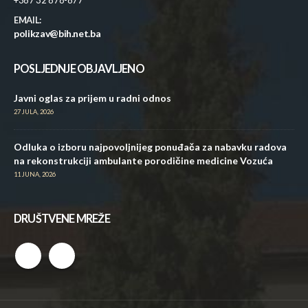
+387 32 878-877
EMAIL:
polikzav@bih.net.ba
POSLJEDNJE OBJAVLJENO
Javni oglas za prijem u radni odnos
27 JULA, 2026
Odluka o izboru najpovoljnijeg ponuđača za nabavku radova
na rekonstrukciji ambulante porodičine medicine Vozuća
11 JUNA, 2026
DRUŠTVENE MREŽE