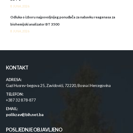
8 JUNA, 2026
Odluka o izboru najpovoljnijeg ponuđača za nabavku reagenasa za
biohemijski analizator BT 3500
8 JUNA, 2026
KONTAKT
ADRESA:
Gazi Husrev-begova 25, Zavidovići, 72220, Bosna i Hercegovina
TELEFON:
+387 32 878-877
EMAIL:
polikzav@bih.net.ba
POSLJEDNJE OBJAVLJENO