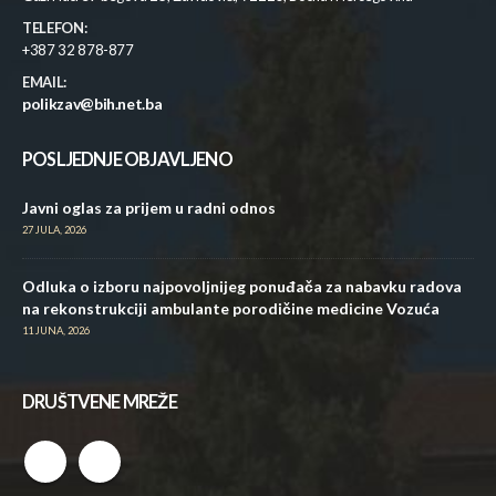
TELEFON:
+387 32 878-877
EMAIL:
polikzav@bih.net.ba
POSLJEDNJE OBJAVLJENO
Javni oglas za prijem u radni odnos
27 JULA, 2026
Odluka o izboru najpovoljnijeg ponuđača za nabavku radova
na rekonstrukciji ambulante porodičine medicine Vozuća
11 JUNA, 2026
DRUŠTVENE MREŽE