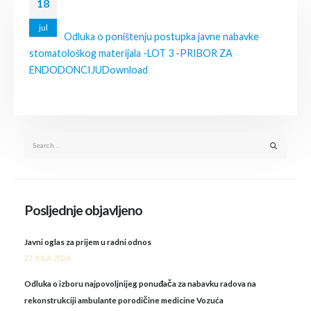
18
jul
Odluka o poništenju postupka javne nabavke
stomatološkog materijala -LOT 3 -PRIBOR ZA
ENDODONCIJU
Download
Posljednje objavljeno
Javni oglas za prijem u radni odnos
27 JULA, 2026
Odluka o izboru najpovoljnijeg ponuđača za nabavku radova na
rekonstrukciji ambulante porodičine medicine Vozuća