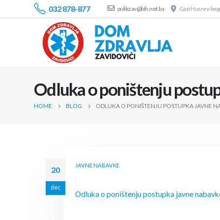
032 878-877
polikzav@bih.net.ba
Gazi Husrev-bego
Odluka o poništenju postup
HOME
BLOG
ODLUKA O PONIŠTENJU POSTUPKA JAVNE NA
JAVNE NABAVKE
20
dec
Odluka o poništenju postupka javne nabavk