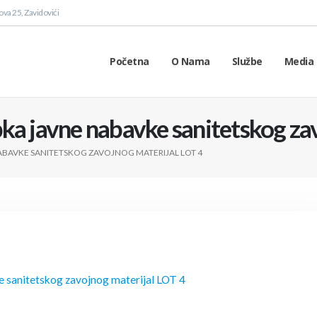
va 25, Zavidovići
Početna
O Nama
Službe
Media 
ka javne nabavke sanitetskog za
BAVKE SANITETSKOG ZAVOJNOG MATERIJAL LOT 4
e sanitetskog zavojnog materijal LOT 4