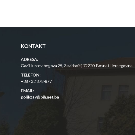
KONTAKT
ADRESA:
Gazi Husrev-begova 25, Zavidovići, 72220, Bosna i Hercegovina
TELEFON:
+387 32 878-877
EMAIL:
polikzav@bih.net.ba