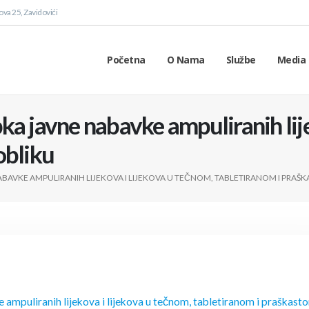
va 25, Zavidovići
Početna
O Nama
Službe
Media 
a javne nabavke ampuliranih lije
obliku
BAVKE AMPULIRANIH LIJEKOVA I LIJEKOVA U TEČNOM, TABLETIRANOM I PRAŠ
 ampuliranih lijekova i lijekova u tečnom, tabletiranom i praškast