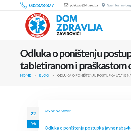
032 878-877
polikzav@bih.net.ba
Gazi Husrev-bego
Odluka o poništenju postupk
tabletiranom i praškastom 
HOME
BLOG
ODLUKA O PONIŠTENJU POSTUPKA JAVNE NA
JAVNE NABAVKE
22
feb
Odluka o poništenju postupka javne nabavke