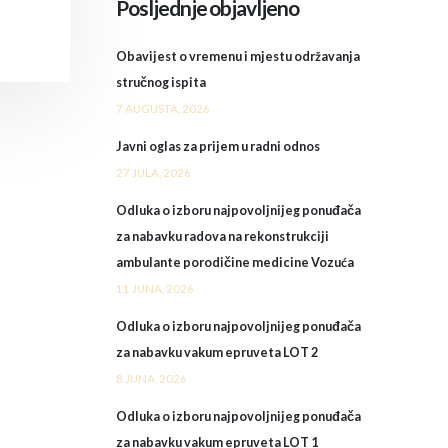
Posljednje objavljeno
Obavijest o vremenu i mjestu održavanja
stručnog ispita
7 AUGUSTA, 2026
Javni oglas za prijem u radni odnos
27 JULA, 2026
Odluka o izboru najpovoljnijeg ponuđača
za nabavku radova na rekonstrukciji
ambulante porodičine medicine Vozuća
11 JUNA, 2026
Odluka o izboru najpovoljnijeg ponuđača
za nabavku vakum epruveta LOT 2
8 JUNA, 2026
Odluka o izboru najpovoljnijeg ponuđača
za nabavku vakum epruveta LOT 1