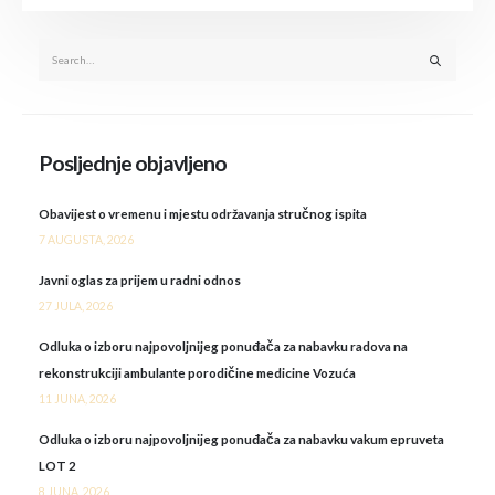
Posljednje objavljeno
Obavijest o vremenu i mjestu održavanja stručnog ispita
7 AUGUSTA, 2026
Javni oglas za prijem u radni odnos
27 JULA, 2026
Odluka o izboru najpovoljnijeg ponuđača za nabavku radova na
rekonstrukciji ambulante porodičine medicine Vozuća
11 JUNA, 2026
Odluka o izboru najpovoljnijeg ponuđača za nabavku vakum epruveta
LOT 2
8 JUNA, 2026