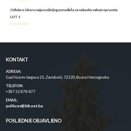
Odluka o izboru najpovoljnijeg ponuđača za nabavku vakum epruveta
LOT 1
8 JUNA, 2026
KONTAKT
ADRESA:
Gazi Husrev-begova 25, Zavidovići, 72220, Bosna i Hercegovina
TELEFON:
+387 32 878-877
EMAIL:
polikzav@bih.net.ba
POSLJEDNJE OBJAVLJENO