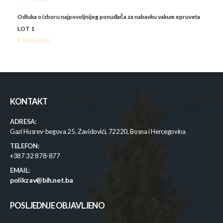
Odluka o izboru najpovoljnijeg ponuđača za nabavku vakum epruveta
LOT 1
8 JUNA, 2026
KONTAKT
ADRESA:
Gazi Husrev-begova 25, Zavidovići, 72220, Bosna i Hercegovina
TELEFON:
+387 32 878-877
EMAIL:
polikzav@bih.net.ba
POSLJEDNJE OBJAVLJENO