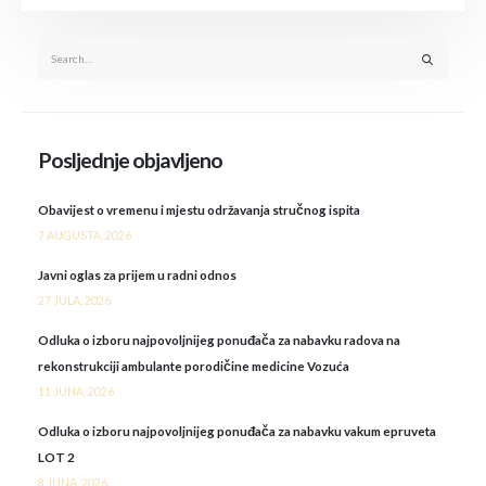
Posljednje objavljeno
Obavijest o vremenu i mjestu održavanja stručnog ispita
7 AUGUSTA, 2026
Javni oglas za prijem u radni odnos
27 JULA, 2026
Odluka o izboru najpovoljnijeg ponuđača za nabavku radova na
rekonstrukciji ambulante porodičine medicine Vozuća
11 JUNA, 2026
Odluka o izboru najpovoljnijeg ponuđača za nabavku vakum epruveta
LOT 2
8 JUNA, 2026