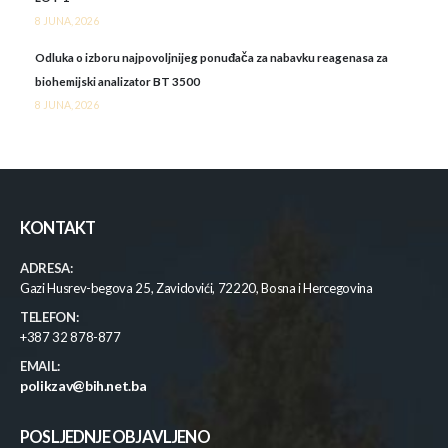
8 JUNA, 2026
Odluka o izboru najpovoljnijeg ponuđača za nabavku reagenasa za
biohemijski analizator BT 3500
8 JUNA, 2026
KONTAKT
ADRESA:
Gazi Husrev-begova 25, Zavidovići, 72220, Bosna i Hercegovina
TELEFON:
+387 32 878-877
EMAIL:
polikzav@bih.net.ba
POSLJEDNJE OBJAVLJENO