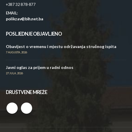
+387 32 878-877
EMAIL:
polikzav@bih.net.ba
POSLJEDNJE OBJAVLJENO
Obavijest o vremenu i mjestu održavanja stručnog ispita
7 AUGUSTA, 2026
Javni oglas za prijem u radni odnos
27 JULA, 2026
DRUŠTVENE MREŽE