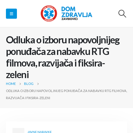
Odluka o izboru napovoljnijeg
ponuđača za nabavku RTG
filmova, razvijača i fiksira-
zeleni
HOME
BLOG
ODLUKA O IZBORU NAPOVOLJNIJEG PONUĐAČA ZA NABAVKU RTG FILMOVA,
RAZVIJAČA I FIKSIRA-ZELENI
JAVNE NABAVKE