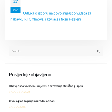
27
mar
Odluka o izboru najpovoljnijeg ponuđača za
nabavku RTG filmova, razvijača i fiksira-zeleni
Posljednje objavljeno
Obavijest o vremenu i mjestu održavanja stručnog ispita
7 AUGUSTA, 2026
Javni oglas za prijem u radni odnos
27 JULA, 2026