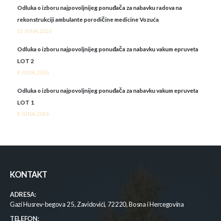
Odluka o izboru najpovoljnijeg ponuđača za nabavku radova na
rekonstrukciji ambulante porodičine medicine Vozuća
11 JUNA, 2026
Odluka o izboru najpovoljnijeg ponuđača za nabavku vakum epruveta
LOT 2
8 JUNA, 2026
Odluka o izboru najpovoljnijeg ponuđača za nabavku vakum epruveta
LOT 1
8 JUNA, 2026
KONTAKT
ADRESA:
Gazi Husrev-begova 25, Zavidovići, 72220, Bosna i Hercegovina
TELEFON: