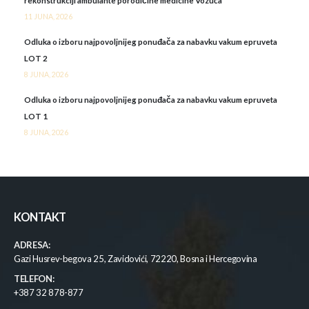
rekonstrukciji ambulante porodičine medicine Vozuća
11 JUNA, 2026
Odluka o izboru najpovoljnijeg ponuđača za nabavku vakum epruveta
LOT 2
8 JUNA, 2026
Odluka o izboru najpovoljnijeg ponuđača za nabavku vakum epruveta
LOT 1
8 JUNA, 2026
KONTAKT
ADRESA:
Gazi Husrev-begova 25, Zavidovići, 72220, Bosna i Hercegovina
TELEFON:
+387 32 878-877