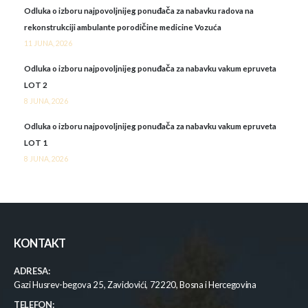
Odluka o izboru najpovoljnijeg ponuđača za nabavku radova na
rekonstrukciji ambulante porodičine medicine Vozuća
11 JUNA, 2026
Odluka o izboru najpovoljnijeg ponuđača za nabavku vakum epruveta
LOT 2
8 JUNA, 2026
Odluka o izboru najpovoljnijeg ponuđača za nabavku vakum epruveta
LOT 1
8 JUNA, 2026
KONTAKT
ADRESA:
Gazi Husrev-begova 25, Zavidovići, 72220, Bosna i Hercegovina
TELEFON: