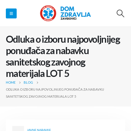
Odluka o izboru najpovoljnijeg
ponuđača za nabavku
sanitetskog zavojnog
materijala LOT 5
HOME
BLOG
ODLUKA O IZBORU NAJPOVOLJNIJEG PONUĐAČA ZA NABAVKU
SANITETSKOG ZAVOJNOG MATERIJALA LOT 5
JAVNE NABAVKE