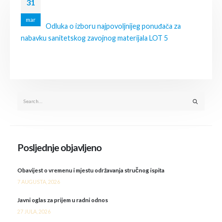
31
mar
Odluka o izboru najpovoljnijeg ponuđača za
nabavku sanitetskog zavojnog materijala LOT 5
Posljednje objavljeno
Obavijest o vremenu i mjestu održavanja stručnog ispita
7 AUGUSTA, 2026
Javni oglas za prijem u radni odnos
27 JULA, 2026