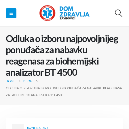
Odluka o izboru najpovoljnijeg
ponuđača za nabavku
reagenasa za biohemijski
analizator BT 4500
HOME
BLOG
ODLUKA O IZBORU NAJPOVOLJNIJEG PONUĐAČA ZA NABAVKU REAGENASA
ZA BIOHEMIJSKI ANALIZATOR BT 4500
JAVNE NABAVKE