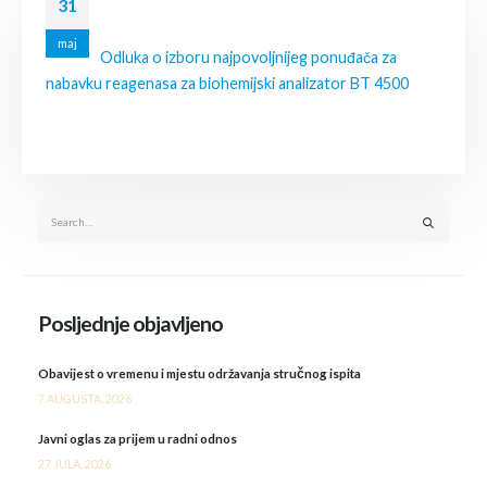
31
maj
Odluka o izboru najpovoljnijeg ponuđača za
nabavku reagenasa za biohemijski analizator BT 4500
Posljednje objavljeno
Obavijest o vremenu i mjestu održavanja stručnog ispita
7 AUGUSTA, 2026
Javni oglas za prijem u radni odnos
27 JULA, 2026