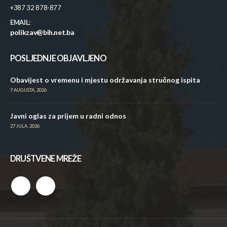
+387 32 878-877
EMAIL:
polikzav@bih.net.ba
POSLJEDNJE OBJAVLJENO
Obavijest o vremenu i mjestu održavanja stručnog ispita
7 AUGUSTA, 2026
Javni oglas za prijem u radni odnos
27 JULA, 2026
DRUŠTVENE MREŽE