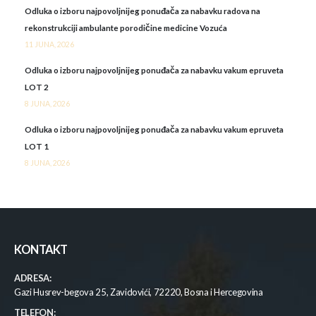
Odluka o izboru najpovoljnijeg ponuđača za nabavku radova na
rekonstrukciji ambulante porodičine medicine Vozuća
11 JUNA, 2026
Odluka o izboru najpovoljnijeg ponuđača za nabavku vakum epruveta
LOT 2
8 JUNA, 2026
Odluka o izboru najpovoljnijeg ponuđača za nabavku vakum epruveta
LOT 1
8 JUNA, 2026
KONTAKT
ADRESA:
Gazi Husrev-begova 25, Zavidovići, 72220, Bosna i Hercegovina
TELEFON: