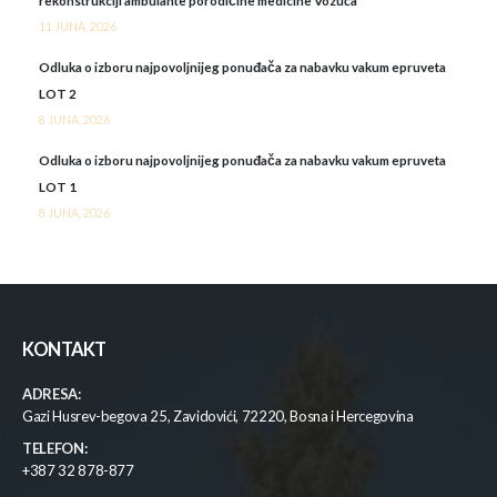
rekonstrukciji ambulante porodičine medicine Vozuća
11 JUNA, 2026
Odluka o izboru najpovoljnijeg ponuđača za nabavku vakum epruveta
LOT 2
8 JUNA, 2026
Odluka o izboru najpovoljnijeg ponuđača za nabavku vakum epruveta
LOT 1
8 JUNA, 2026
KONTAKT
ADRESA:
Gazi Husrev-begova 25, Zavidovići, 72220, Bosna i Hercegovina
TELEFON:
+387 32 878-877