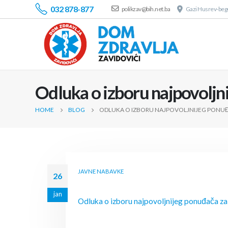
032 878-877
polikzav@bih.net.ba
Gazi Husrev-bego
Odluka o izboru najpovoljn
HOME
BLOG
ODLUKA O IZBORU NAJPOVOLJNIJEG PONUĐ
JAVNE NABAVKE
26
jan
Odluka o izboru najpovoljnijeg ponuđača za