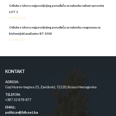
Odluka o izboru najpovoljnijeg ponuđača za nabavku vakum epruveta
LOT 1
8 JUNA, 2026
Odluka o izboru najpovoljnijeg ponuđača za nabavku reagenasa za
biohemijski analizator BT 3500
8 JUNA, 2026
KONTAKT
ADRESA:
Gazi Husrev-begova 25, Zavidovići, 72220, Bosna i Hercegovina
TELEFON:
+387 32 878-877
EMAIL:
polikzav@bih.net.ba