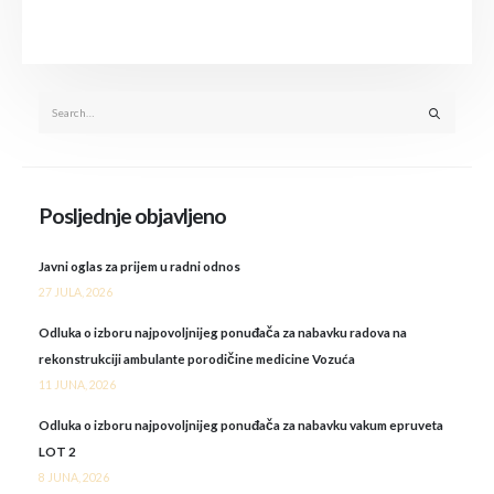
Posljednje objavljeno
Javni oglas za prijem u radni odnos
27 JULA, 2026
Odluka o izboru najpovoljnijeg ponuđača za nabavku radova na
rekonstrukciji ambulante porodičine medicine Vozuća
11 JUNA, 2026
Odluka o izboru najpovoljnijeg ponuđača za nabavku vakum epruveta
LOT 2
8 JUNA, 2026