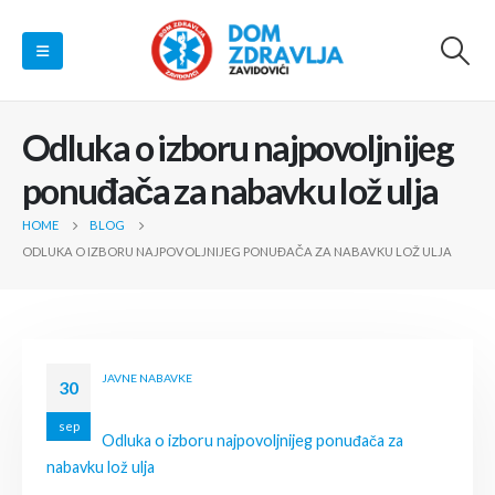
Odluka o izboru najpovoljnijeg
ponuđača za nabavku lož ulja
HOME
BLOG
ODLUKA O IZBORU NAJPOVOLJNIJEG PONUĐAČA ZA NABAVKU LOŽ ULJA
JAVNE NABAVKE
30
sep
Odluka o izboru najpovoljnijeg ponuđača za
nabavku lož ulja