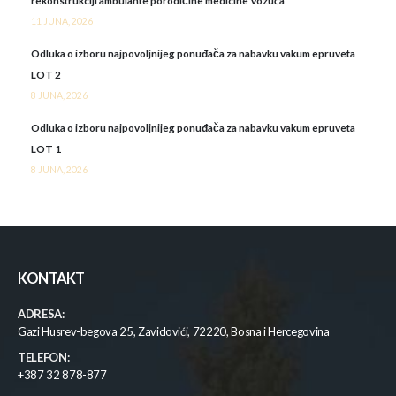
rekonstrukciji ambulante porodičine medicine Vozuća
11 JUNA, 2026
Odluka o izboru najpovoljnijeg ponuđača za nabavku vakum epruveta
LOT 2
8 JUNA, 2026
Odluka o izboru najpovoljnijeg ponuđača za nabavku vakum epruveta
LOT 1
8 JUNA, 2026
KONTAKT
ADRESA:
Gazi Husrev-begova 25, Zavidovići, 72220, Bosna i Hercegovina
TELEFON:
+387 32 878-877