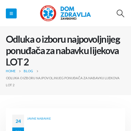
Odluka o izboru najpovoljnijeg
ponuđača za nabavku lijekova
LOT 2
HOME
BLOG
ODLUKA O IZBORU NAJPOVOLJNIJEG PONUĐAČA ZA NABAVKU LIJEKOVA
LOT 2
JAVNE NABAVKE
24