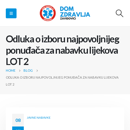
Odluka o izboru najpovoljnijeg
ponuđača za nabavku lijekova
LOT 2
HOME
BLOG
ODLUKA O IZBORU NAJPOVOLJNIJEG PONUĐAČA ZA NABAVKU LIJEKOVA
LOT 2
JAVNE NABAVKE
08