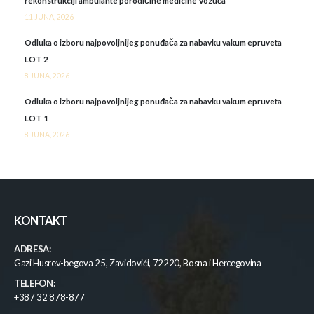
rekonstrukciji ambulante porodičine medicine Vozuća
11 JUNA, 2026
Odluka o izboru najpovoljnijeg ponuđača za nabavku vakum epruveta
LOT 2
8 JUNA, 2026
Odluka o izboru najpovoljnijeg ponuđača za nabavku vakum epruveta
LOT 1
8 JUNA, 2026
KONTAKT
ADRESA:
Gazi Husrev-begova 25, Zavidovići, 72220, Bosna i Hercegovina
TELEFON:
+387 32 878-877