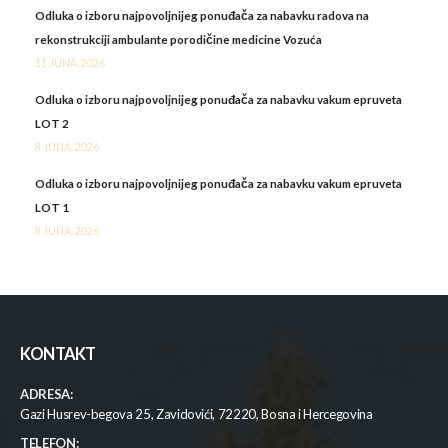
Odluka o izboru najpovoljnijeg ponuđača za nabavku radova na
rekonstrukciji ambulante porodičine medicine Vozuća
11 JUNA, 2026
Odluka o izboru najpovoljnijeg ponuđača za nabavku vakum epruveta
LOT 2
8 JUNA, 2026
Odluka o izboru najpovoljnijeg ponuđača za nabavku vakum epruveta
LOT 1
8 JUNA, 2026
KONTAKT
ADRESA:
Gazi Husrev-begova 25, Zavidovići, 72220, Bosna i Hercegovina
TELEFON: