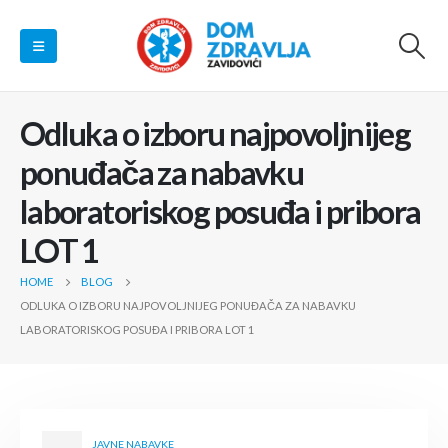
Odluka o izboru najpovoljnijeg
ponuđača za nabavku
laboratoriskog posuđa i pribora
LOT 1
HOME
BLOG
ODLUKA O IZBORU NAJPOVOLJNIJEG PONUĐAČA ZA NABAVKU
LABORATORISKOG POSUĐA I PRIBORA LOT 1
JAVNE NABAVKE