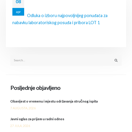
08
apr
Odluka o izboru najpovoljnijeg ponuđača za
nabavku laboratoriskog posuđa i pribora LOT 1
Posljednje objavljeno
Obavijest o vremenu i mjestu održavanja stručnog ispita
7 AUGUSTA, 2026
Javni oglas za prijem u radni odnos
27 JULA, 2026