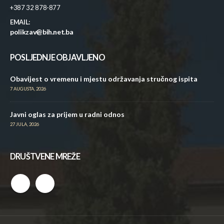
+387 32 878-877
EMAIL:
polikzav@bih.net.ba
POSLJEDNJE OBJAVLJENO
Obavijest o vremenu i mjestu održavanja stručnog ispita
7 AUGUSTA, 2026
Javni oglas za prijem u radni odnos
27 JULA, 2026
DRUŠTVENE MREŽE