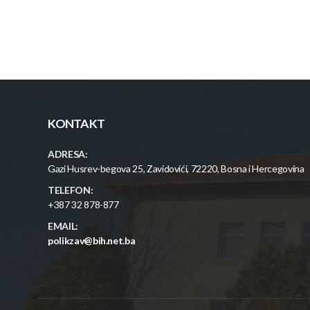
KONTAKT
ADRESA:
Gazi Husrev-begova 25, Zavidovići, 72220, Bosna i Hercegovina
TELEFON:
+387 32 878-877
EMAIL:
polikzav@bih.net.ba