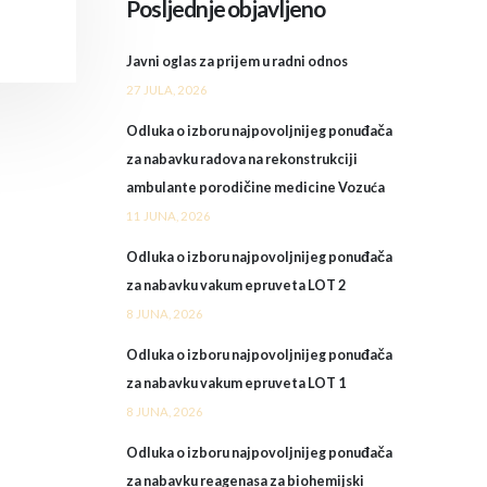
Posljednje objavljeno
Javni oglas za prijem u radni odnos
27 JULA, 2026
Odluka o izboru najpovoljnijeg ponuđača
za nabavku radova na rekonstrukciji
ambulante porodičine medicine Vozuća
11 JUNA, 2026
Odluka o izboru najpovoljnijeg ponuđača
za nabavku vakum epruveta LOT 2
8 JUNA, 2026
Odluka o izboru najpovoljnijeg ponuđača
za nabavku vakum epruveta LOT 1
8 JUNA, 2026
Odluka o izboru najpovoljnijeg ponuđača
za nabavku reagenasa za biohemijski