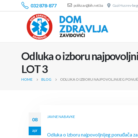
032 878-877
polikzav@bih.net.ba
Gazi Husrev-bego
Odluka o izboru najpovoljn
LOT 3
HOME
BLOG
ODLUKA O IZBORU NAJPOVOLJNIJEG PONUĐ
JAVNE NABAVKE
08
apr
Odluka o izboru najpovoljnijeg ponuđača za