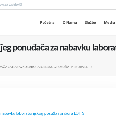
va 25, Zavidovići
Početna
O Nama
Službe
Media 
ijeg ponuđača za nabavku laborat
AČA ZA NABAVKU LABORATORIJSKOG POSUĐA I PRIBORA LOT 3
 nabavku laboratorijskog posuđa i pribora LOT 3