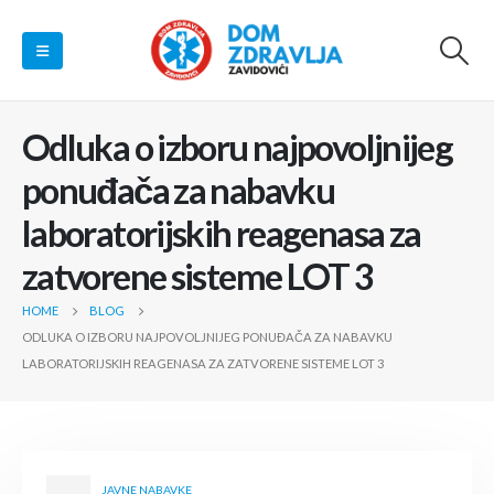
Odluka o izboru najpovoljnijeg
ponuđača za nabavku
laboratorijskih reagenasa za
zatvorene sisteme LOT 3
HOME
BLOG
ODLUKA O IZBORU NAJPOVOLJNIJEG PONUĐAČA ZA NABAVKU
LABORATORIJSKIH REAGENASA ZA ZATVORENE SISTEME LOT 3
JAVNE NABAVKE