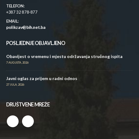
TELEFON:
+387 32 878-877
EMAIL:
polikzav@bih.net.ba
POSLJEDNJE OBJAVLJENO
Obavijest o vremenu i mjestu održavanja stručnog ispita
7 AUGUSTA, 2026
Javni oglas za prijem u radni odnos
27 JULA, 2026
DRUŠTVENE MREŽE