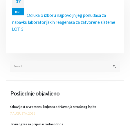
07
mar
Odluka o izboru najpovoljnijeg ponuđača za
nabavku laboratorijskih reagenasa za zatvorene sisteme
LOT 3
Posljednje objavljeno
Obavijest o vremenu i mjestu održavanja stručnog ispita
7 AUGUSTA, 2026
Javni oglas za prijem u radni odnos