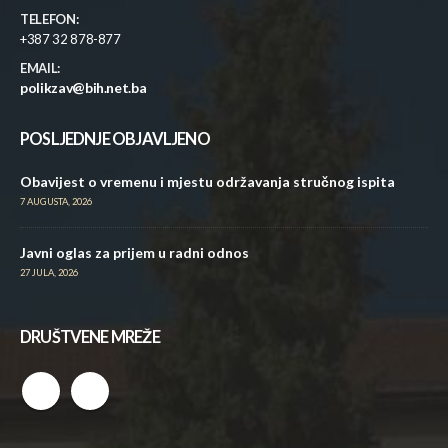
TELEFON:
+387 32 878-877
EMAIL:
polikzav@bih.net.ba
POSLJEDNJE OBJAVLJENO
Obavijest o vremenu i mjestu održavanja stručnog ispita
7 AUGUSTA, 2026
Javni oglas za prijem u radni odnos
27 JULA, 2026
DRUŠTVENE MREŽE