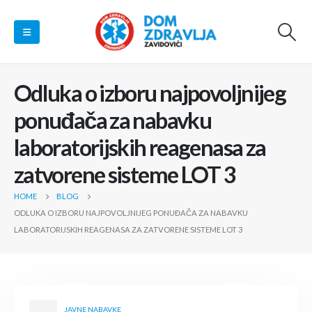
Odluka o izboru najpovoljnijeg
ponuđača za nabavku
laboratorijskih reagenasa za
zatvorene sisteme LOT 3
HOME
BLOG
ODLUKA O IZBORU NAJPOVOLJNIJEG PONUĐAČA ZA NABAVKU
LABORATORIJSKIH REAGENASA ZA ZATVORENE SISTEME LOT 3
JAVNE NABAVKE