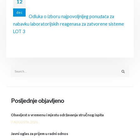
12
dec
Odluka o izboru najpovoljnijeg ponuđača za
nabavku laboratorijskih reagenasa za zatvorene sisteme
LOT 3
Posljednje objavljeno
Obavijest o vremenu i mjestu održavanja stručnog ispita
7 AUGUSTA, 2026
Javni oglas za prijem u radni odnos