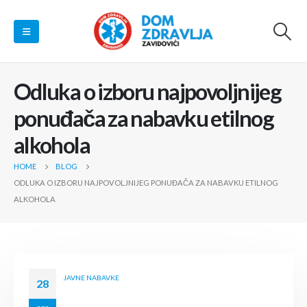
Odluka o izboru najpovoljnijeg
ponuđača za nabavku etilnog
alkohola
HOME
BLOG
ODLUKA O IZBORU NAJPOVOLJNIJEG PONUĐAČA ZA NABAVKU ETILNOG
ALKOHOLA
JAVNE NABAVKE
28