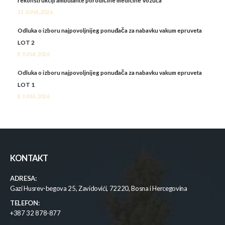
rekonstrukciji ambulante porodičine medicine Vozuća
11 JUNA, 2026
Odluka o izboru najpovoljnijeg ponuđača za nabavku vakum epruveta
LOT 2
8 JUNA, 2026
Odluka o izboru najpovoljnijeg ponuđača za nabavku vakum epruveta
LOT 1
8 JUNA, 2026
KONTAKT
ADRESA:
Gazi Husrev-begova 25, Zavidovići, 72220, Bosna i Hercegovina
TELEFON:
+387 32 878-877